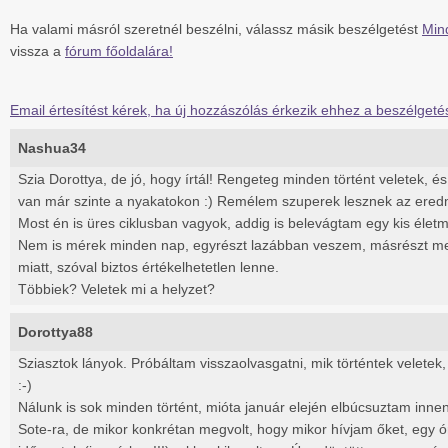
Ha valami másról szeretnél beszélni, válassz másik beszélgetést
Min
vissza a
fórum főoldalára!
Email értesítést kérek, ha új hozzászólás érkezik ehhez a beszélgeté
Nashua34
Szia Dorottya, de jó, hogy írtál! Rengeteg minden történt veletek, és 
van már szinte a nyakatokon :) Remélem szuperek lesznek az ere
Most én is üres ciklusban vagyok, addig is belevágtam egy kis életmó
Nem is mérek minden nap, egyrészt lazábban veszem, másrészt me
miatt, szóval biztos értékelhetetlen lenne.
Többiek? Veletek mi a helyzet?
Dorottya88
Sziasztok lányok. Próbáltam visszaolvasgatni, mik történtek veletek, a
:-)
Nálunk is sok minden történt, mióta január elején elbúcsuztam innen
Sote-ra, de mikor konkrétan megvolt, hogy mikor hívjam őket, egy óra 