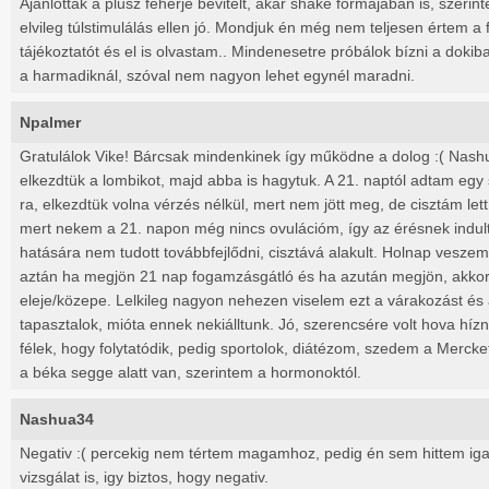
Ajánlották a plusz fehérje bevitelt, akár shake formájában is, szeri
elvileg túlstimulálás ellen jó. Mondjuk én még nem teljesen értem a
tájékoztatót és el is olvastam.. Mindenesetre próbálok bízni a doki
a harmadiknál, szóval nem nagyon lehet egynél maradni.
Npalmer
Gratulálok Vike! Bárcsak mindenkinek így működne a dolog :( Nash
elkezdtük a lombikot, majd abba is hagytuk. A 21. naptól adtam egy 
ra, elkezdtük volna vérzés nélkül, mert nem jött meg, de cisztám lett
mert nekem a 21. napon még nincs ovulációm, így az érésnek indult 
hatására nem tudott továbbfejlődni, cisztává alakult. Holnap veszem
aztán ha megjön 21 nap fogamzásgátló és ha azután megjön, akkor 
eleje/közepe. Lelkileg nagyon nehezen viselem ezt a várakozást és a
tapasztalok, mióta ennek nekiálltunk. Jó, szerencsére volt hova hízni
félek, hogy folytatódik, pedig sportolok, diátézom, szedem a Mercke
a béka segge alatt van, szerintem a hormonoktól.
Nashua34
Negativ :( percekig nem tértem magamhoz, pedig én sem hittem igaz
vizsgálat is, igy biztos, hogy negativ.