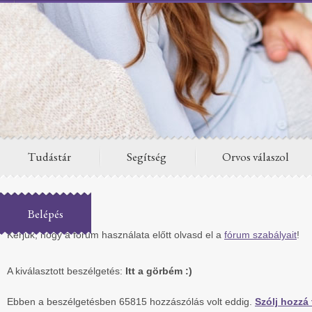
Tudástár
Segítség
Orvos válaszol
Fórum
Belépés
Kérjük, hogy a fórum használata előtt olvasd el a
fórum szabályait
!
A kiválasztott beszélgetés:
Itt a görbém :)
Ebben a beszélgetésben 65815 hozzászólás volt eddig.
Szólj hozzá 