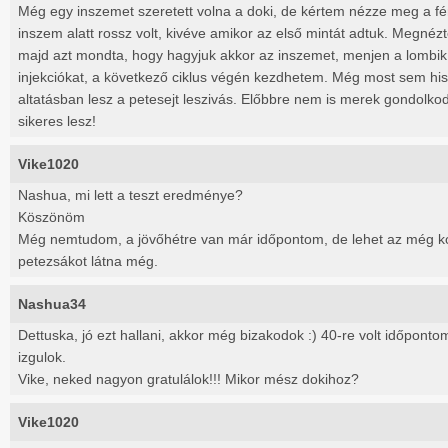
Még egy inszemet szeretett volna a doki, de kértem nézze meg a f
inszem alatt rossz volt, kivéve amikor az első mintát adtuk. Megné
majd azt mondta, hogy hagyjuk akkor az inszemet, menjen a lombik.
injekciókat, a következő ciklus végén kezdhetem. Még most sem his
altatásban lesz a petesejt leszivás. Előbbre nem is merek gondolk
sikeres lesz!
Vike1020
Nashua, mi lett a teszt eredménye?
Köszönöm
Még nemtudom, a jövőhétre van már időpontom, de lehet az még ko
petezsákot látna még.
Nashua34
Dettuska, jó ezt hallani, akkor még bizakodok :) 40-re volt időpon
izgulok.
Vike, neked nagyon gratulálok!!! Mikor mész dokihoz?
Vike1020