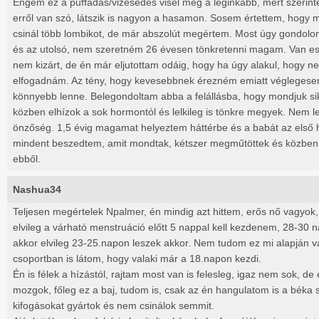
Engem ez a puffadás/vizesedés visel meg a leginkább, mert szerinte
erről van szó, látszik is nagyon a hasamon. Sosem értettem, hogy m
csinál több lombikot, de már abszolút megértem. Most úgy gondolo
és az utolsó, nem szeretném 26 évesen tönkretenni magam. Van esé
nem kizárt, de én már eljutottam odáig, hogy ha úgy alakul, hogy n
elfogadnám. Az tény, hogy kevesebbnek érezném emiatt véglegese
könnyebb lenne. Belegondoltam abba a felállásba, hogy mondjuk sik
közben elhízok a sok hormontól és lelkileg is tönkre megyek. Nem 
önzőség. 1,5 évig magamat helyeztem háttérbe és a babát az első
mindent beszedtem, amit mondtak, kétszer megműtöttek és közben 
ebből.
Nashua34
Teljesen megértelek Npalmer, én mindig azt hittem, erős nő vagyok,
elvileg a várható menstruáció előtt 5 nappal kell kezdenem, 28-30 n
akkor elvileg 23-25.napon leszek akkor. Nem tudom ez mi alapján 
csoportban is látom, hogy valaki már a 18.napon kezdi.
Én is félek a hízástól, rajtam most van is felesleg, igaz nem sok, d
mozgok, főleg ez a baj, tudom is, csak az én hangulatom is a béka 
kifogásokat gyártok és nem csinálok semmit.