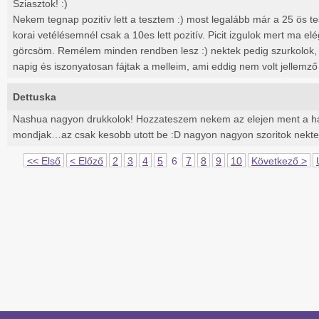
Sziasztok! :)
Nekem tegnap pozitív lett a tesztem :) most legalább már a 25 ös tes
korai vetélésemnél csak a 10es lett pozitív. Picit izgulok mert ma el
görcsöm. Remélem minden rendben lesz :) nektek pedig szurkolok
napig és iszonyatosan fájtak a melleim, ami eddig nem volt jellemz
Dettuska
Nashua nagyon drukkolok! Hozzateszem nekem az elejen ment a hasa
mondjak…az csak kesobb utott be :D nagyon nagyon szoritok nektek!
<< Első
< Előző
2
3
4
5
6
7
8
9
10
Következő >