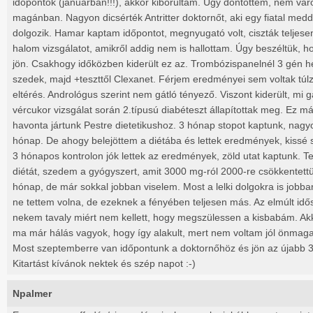
időpontok (januárban!!!), akkor kiborultam. Úgy döntöttem, nem váro
magánban. Nagyon dicsérték Antritter doktornőt, aki egy fiatal meddő
dolgozik. Hamar kaptam időpontot, megnyugató volt, ciszták teljesen 
halom vizsgálatot, amikről addig nem is hallottam. Úgy beszéltük, ho
jön. Csakhogy időközben kiderült ez az. Trombózispanelnél 3 gén hete
szedek, majd +teszttől Clexanet. Férjem eredményei sem voltak túlzo
eltérés. Andrológus szerint nem gátló tényező. Viszont kiderült, mi g
vércukor vizsgálat során 2.típusú diabéteszt állapítottak meg. Ez má
havonta jártunk Pestre dietetikushoz. 3 hónap stopot kaptunk, nagyo
hónap. De ahogy belejöttem a diétába és lettek eredmények, kissé 
3 hónapos kontrolon jók lettek az eredmények, zöld utat kaptunk. T
diétát, szedem a gyógyszert, amit 3000 mg-ról 2000-re csökkentettü
hónap, de már sokkal jobban viselem. Most a lelki dolgokra is jobba
ne tettem volna, de ezeknek a fényében teljesen más. Az elmúlt idősz
nekem tavaly miért nem kellett, hogy megszülessen a kisbabám. Akko
ma már hálás vagyok, hogy így alakult, mert nem voltam jól önma
Most szeptemberre van időpontunk a doktornőhöz és jön az újabb 3 
Kitartást kívánok nektek és szép napot :-)
Npalmer