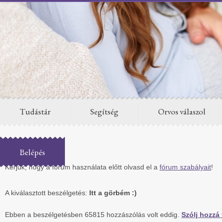
Tudástár
Segítség
Orvos válaszol
Fórum
Belépés
Kérjük, hogy a fórum használata előtt olvasd el a
fórum szabályait
!
A kiválasztott beszélgetés:
Itt a görbém :)
Ebben a beszélgetésben 65815 hozzászólás volt eddig.
Szólj hozzá 