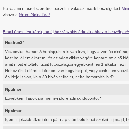
Ha valami másról szeretnél beszélni, válassz másik beszélgetést
Min
vissza a
fórum főoldalára!
Email értesítést kérek, ha új hozzászólás érkezik ehhez a beszélgeté
Nashua34
Viszonylag hamar. A honlapjukon ki van írva, hogy a vérzés első napj
közt ha jól emlékszem, és az adott ciklus végére kaptam az első idő
amit most eltoltak. Kicsit futószalagos egyébként, és 1 alkalom az m
Nehéz őket elérni telefonon, van hogy kisipol, vagy csak nem veszik
és ideje is van, kb a 30.hivás célba ér, néha hamarabb is :D
Npalmer
Egyébként Tapolcára mennyi időre adnak időpontot?
Npalmer
Igen, injekciók. Szerintem pár nap után bele lehet szokni. Írj majd, 