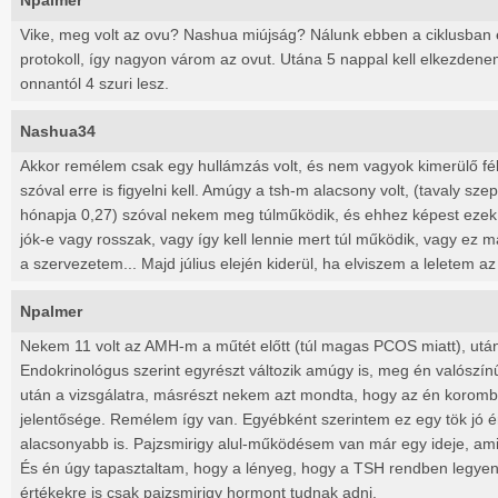
Npalmer
Vike, meg volt az ovu? Nashua miújság? Nálunk ebben a ciklusban 
protokoll, így nagyon várom az ovut. Utána 5 nappal kell elkezdene
onnantól 4 szuri lesz.
Nashua34
Akkor remélem csak egy hullámzás volt, és nem vagyok kimerülő fé
szóval erre is figyelni kell. Amúgy a tsh-m alacsony volt, (tavaly s
hónapja 0,27) szóval nekem meg túlműködik, és ehhez képest eze
jók-e vagy rosszak, vagy így kell lennie mert túl működik, vagy ez m
a szervezetem... Majd július elején kiderül, ha elviszem a leletem a
Npalmer
Nekem 11 volt az AMH-m a műtét előtt (túl magas PCOS miatt), utá
Endokrinológus szerint egyrészt változik amúgy is, meg én valószí
után a vizsgálatra, másrészt nekem azt mondta, hogy az én koromba
jelentősége. Remélem így van. Egyébként szerintem ez egy tök jó ér
alacsonyabb is. Pajzsmirigy alul-működésem van már egy ideje, ami f
És én úgy tapasztaltam, hogy a lényeg, hogy a TSH rendben legyen, 
értékekre is csak pajzsmirigy hormont tudnak adni.