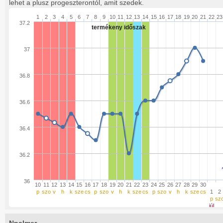
lehet a plusz progeszterontól, amit szedek.
1
2
3
4
5
6
7
8
9
10
11
12
13
14
15
16
17
18
19
20
21
22
23
37.2
termékeny időszak
37
36.8
36.6
36.4
36.2
36
10
11
12
13
14
15
16
17
18
19
20
21
22
23
24
25
26
27
28
29
30
p
szo
v
h
k
sze
cs
p
szo
v
h
k
sze
cs
p
szo
v
h
k
sze
cs
1
2
p
sz
júl