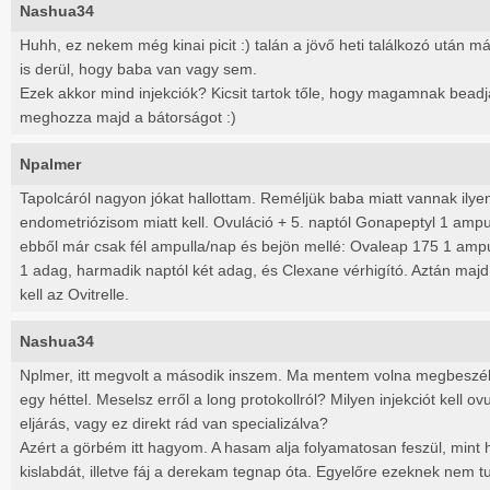
Nashua34
Huhh, ez nekem még kinai picit :) talán a jövő heti találkozó után m
is derül, hogy baba van vagy sem.
Ezek akkor mind injekciók? Kicsit tartok tőle, hogy magamnak bead
meghozza majd a bátorságot :)
Npalmer
Tapolcáról nagyon jókat hallottam. Reméljük baba miatt vannak ilyen 
endometriózisom miatt kell. Ovuláció + 5. naptól Gonapeptyl 1 ampul
ebből már csak fél ampulla/nap és bejön mellé: Ovaleap 175 1 amp
1 adag, harmadik naptól két adag, és Clexane vérhigító. Aztán maj
kell az Ovitrelle.
Nashua34
Nplmer, itt megvolt a második inszem. Ma mentem volna megbeszélé
egy héttel. Meselsz erről a long protokollról? Milyen injekciót kell 
eljárás, vagy ez direkt rád van specializálva?
Azért a görbém itt hagyom. A hasam alja folyamatosan feszül, mint h
kislabdát, illetve fáj a derekam tegnap óta. Egyelőre ezeknek nem t