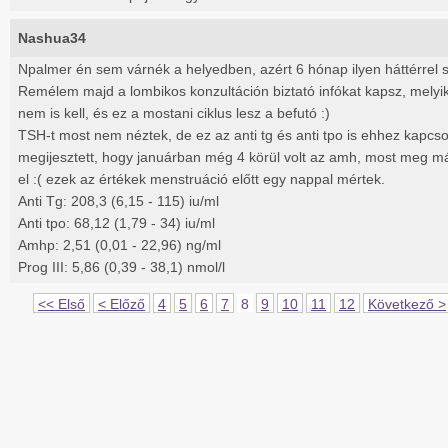
Nashua34
Npalmer én sem várnék a helyedben, azért 6 hónap ilyen háttérrel 
Remélem majd a lombikos konzultáción biztató infókat kapsz, mely
nem is kell, és ez a mostani ciklus lesz a befutó :)
TSH-t most nem néztek, de ez az anti tg és anti tpo is ehhez kapcs
megijesztett, hogy januárban még 4 körül volt az amh, most meg már 
el :( ezek az értékek menstruáció előtt egy nappal mértek.
Anti Tg: 208,3 (6,15 - 115) iu/ml
Anti tpo: 68,12 (1,79 - 34) iu/ml
Amhp: 2,51 (0,01 - 22,96) ng/ml
Prog III: 5,86 (0,39 - 38,1) nmol/l
<< Első
< Előző
4
5
6
7
8
9
10
11
12
Következő >