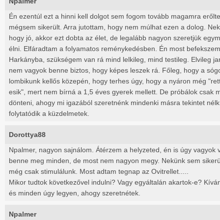
Npalmer
Én ezentúl ezt a hinni kell dolgot sem fogom tovább magamra erőlte
mégsem sikerült. Arra jutottam, hogy nem múlhat ezen a dolog. Ne
hogy jó, akkor ezt dobta az élet, de legalább nagyon szeretjük egym
élni. Elfáradtam a folyamatos reménykedésben. Én most befeksze
Harkányba, szükségem van rá mind lelkileg, mind testileg. Elvileg j
nem vagyok benne biztos, hogy képes leszek rá. Főleg, hogy a sóg
lombikunk kellős közepén, hogy terhes úgy, hogy a nyáron még "rett
esik", mert nem bírná a 1,5 éves gyerek mellett. De próbálok csak 
dönteni, ahogy mi igazából szeretnénk mindenki másra tekintet nélk
folytatódik a küzdelmetek.
Dorottya88
Npalmer, nagyon sajnálom. Átérzem a helyzeted, én is úgy vagyok ve
benne meg minden, de most nem nagyon megy. Nekünk sem sikerült
még csak stimulálunk. Most adtam tegnap az Ovitrellet.....
Mikor tudtok következővel indulni? Vagy egyáltalán akartok-e? Kí
és minden úgy legyen, ahogy szeretnétek.
Npalmer