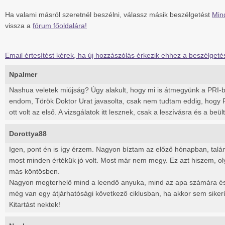
Ha valami másról szeretnél beszélni, válassz másik beszélgetést
Min
vissza a
fórum főoldalára!
Email értesítést kérek, ha új hozzászólás érkezik ehhez a beszélgeté
Npalmer
Nashua veletek miújság? Úgy alakult, hogy mi is átmegyünk a PRI-be
endom, Török Doktor Urat javasolta, csak nem tudtam eddig, hogy P
ott volt az első. A vizsgálatok itt lesznek, csak a leszívásra és a beü
Dorottya88
Igen, pont én is így érzem. Nagyon bíztam az előző hónapban, talá
most minden értékük jó volt. Most már nem megy. Ez azt hiszem, oly
más köntösben.
Nagyon megterhelő mind a leendő anyuka, mind az apa számára és
még van egy átjárhatósági következő ciklusban, ha akkor sem sikerül
Kitartást nektek!