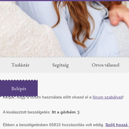
Tudástár
Segítség
Orvos válaszol
Fórum
Belépés
Kérjük, hogy a fórum használata előtt olvasd el a
fórum szabályait
!
A kiválasztott beszélgetés:
Itt a görbém :)
Ebben a beszélgetésben 65815 hozzászólás volt eddig.
Szólj hozzá 