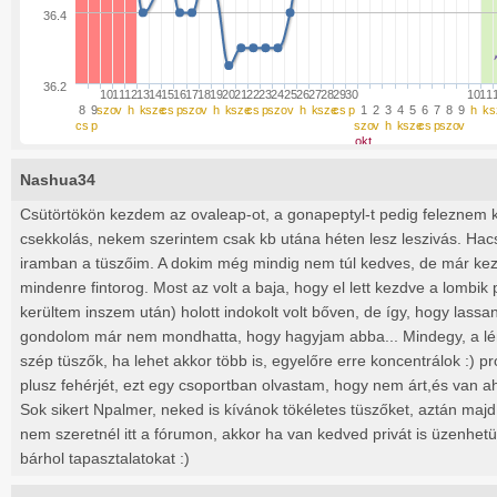
36.4
36.2
10
11
12
13
14
15
16
17
18
19
20
21
22
23
24
25
26
27
28
29
30
10
11
8
9
szo
v
h
k
sze
cs
p
szo
v
h
k
sze
cs
p
szo
v
h
k
sze
cs
p
1
2
3
4
5
6
7
8
9
h
k
s
cs
p
szo
v
h
k
sze
cs
p
szo
v
okt
Nashua34
Csütörtökön kezdem az ovaleap-ot, a gonapeptyl-t pedig feleznem k
csekkolás, nekem szerintem csak kb utána héten lesz leszivás. Ha
iramban a tüszőim. A dokim még mindig nem túl kedves, de már k
mindenre fintorog. Most az volt a baja, hogy el lett kezdve a lomb
kerültem inszem után) holott indokolt volt bőven, de így, hogy las
gondolom már nem mondhatta, hogy hagyjam abba... Mindegy, a lény
szép tüszők, ha lehet akkor több is, egyelőre erre koncentrálok :) pr
plusz fehérjét, ezt egy csoportban olvastam, hogy nem árt,és van aho
Sok sikert Npalmer, neked is kívánok tökéletes tüszőket, aztán majd
nem szeretnél itt a fórumon, akkor ha van kedved privát is üzenhet
bárhol tapasztalatokat :)