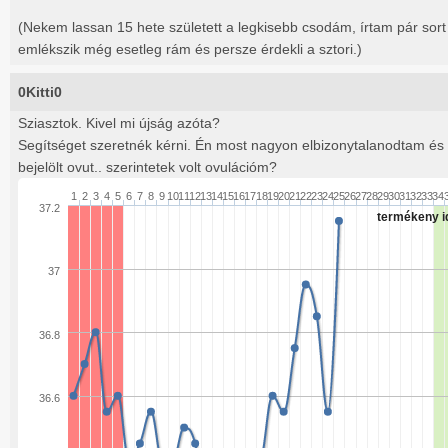
(Nekem lassan 15 hete született a legkisebb csodám, írtam pár sort 
emlékszik még esetleg rám és persze érdekli a sztori.)
0Kitti0
Sziasztok. Kivel mi újság azóta?
Segítséget szeretnék kérni. Én most nagyon elbizonytalanodtam és a 
bejelölt ovut.. szerintetek volt ovulációm?
1
2
3
4
5
6
7
8
9
10
11
12
13
14
15
16
17
18
19
20
21
22
23
24
25
26
27
28
29
30
31
32
33
34
37.2
termékeny i
37
36.8
36.6