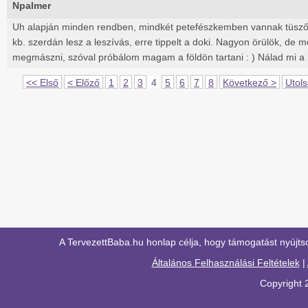
Npalmer
Uh alapján minden rendben, mindkét petefészkemben vannak tüszők
kb. szerdán lesz a leszívás, erre tippelt a doki. Nagyon örülök, de 
megmászni, szóval próbálom magam a földön tartani : ) Nálad mi a 
<< Első
< Előző
1
2
3
4
5
6
7
8
Következő >
Utol
A TervezettBaba.hu honlap célja, hogy támogatást nyújts
Általános Felhasználási Feltételek
|
Copyright 