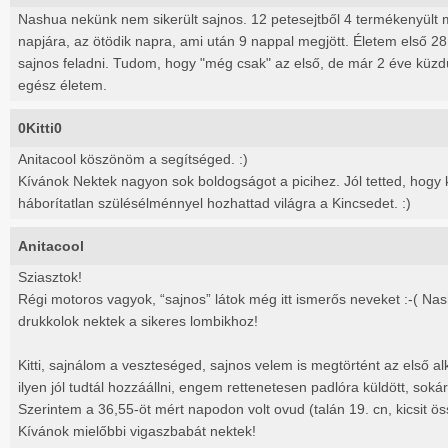
Nashua nekünk nem sikerült sajnos. 12 petesejtből 4 termékenyült 
napjára, az ötödik napra, ami után 9 nappal megjött. Életem első 28
sajnos feladni. Tudom, hogy "még csak" az első, de már 2 éve küzd
egész életem.
0Kitti0
Anitacool köszönöm a segítséged. :)
Kívánok Nektek nagyon sok boldogságot a picihez. Jól tetted, hogy k
háborítatlan szülésélménnyel hozhattad világra a Kincsedet. :)
Anitacool
Sziasztok!
Régi motoros vagyok, “sajnos” látok még itt ismerős neveket :-( N
drukkolok nektek a sikeres lombikhoz!
Kitti, sajnálom a veszteséged, sajnos velem is megtörtént az első a
ilyen jól tudtál hozzáállni, engem rettenetesen padlóra küldött, soká
Szerintem a 36,55-öt mért napodon volt ovud (talán 19. cn, kicsit 
Kívánok mielőbbi vigaszbabát nektek!