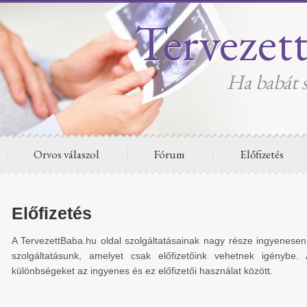
Tervezet
Ha babát s
Orvos válaszol
Fórum
Előfizetés
Előfizetés
A TervezettBaba.hu oldal szolgáltatásainak nagy része ingyenese
szolgáltatásunk, amelyet csak előfizetőink vehetnek igénybe. 
különbségeket az ingyenes és ez előfizetői használat között.