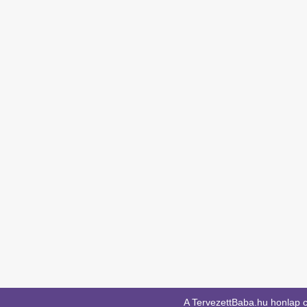
A TervezettBaba.hu honlap c