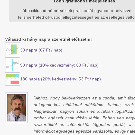
Több grafikonos megjelenítés
Több ciklusod hőmérsékleti grafikonját egymásra helyezve 
felismerheted ciklusod jellegzetességeit és az esetleges vált
Válaszd ki hány napra szeretnél előfizetni!
30 napra (67 Ft / nap)
90 napra (10% kedvezmény: 60 Ft / nap)
180 napra (20% kedvezmény: 53 Ft / nap)
"Ahhoz, hogy bekövetkezzen az a csoda, amit áldott
dolognak kell hibátlanul működnie. Sajnos, eze
Napjainkban nagyon sokan és kiválóan foglalkozn
ember egészét csak ritkán látják. Ebben van nag
szakértőktől és intézetektől független portál, 
információt egységes egésszé varázsolni, és így hat