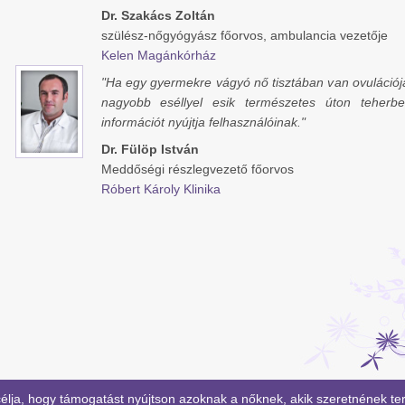
Dr. Szakács Zoltán
szülész-nőgyógyász főorvos, ambulancia vezetője
Kelen Magánkórház
"Ha egy gyermekre vágyó nő tisztában van ovulációja
nagyobb eséllyel esik természetes úton teherb
információt nyújtja felhasználóinak."
Dr. Fülöp István
Meddőségi részlegvezető főorvos
Róbert Károly Klinika
élja, hogy támogatást nyújtson azoknak a nőknek, akik szeretnének te