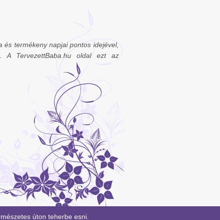
 és termékeny napjai pontos idejével,
e. A TervezettBaba.hu oldal ezt az
rmészetes úton teherbe esni.