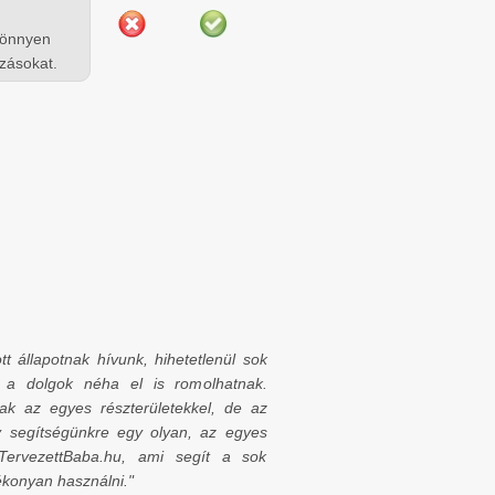
könnyen
ozásokat.
 állapotnak hívunk, hihetetlenül sok
k a dolgok néha el is romolhatnak.
ak az egyes részterületekkel, de az
y segítségünkre egy olyan, az egyes
a TervezettBaba.hu, ami segít a sok
ékonyan használni."