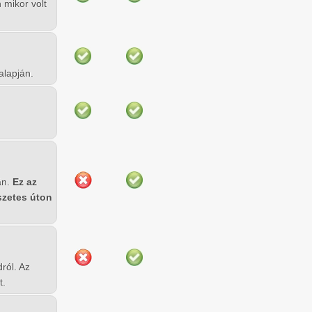
 mikor volt
alapján.
án.
Ez az
szetes úton
ról. Az
t.