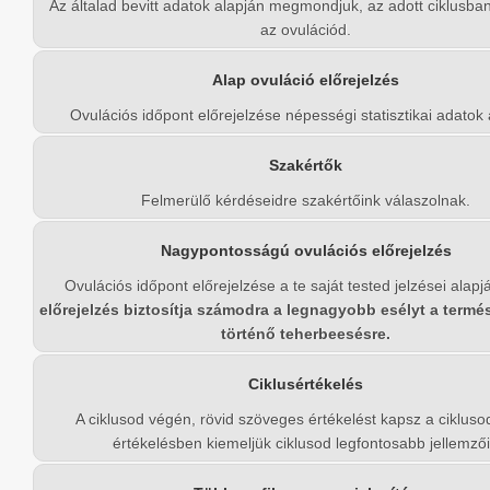
Az általad bevitt adatok alapján megmondjuk, az adott ciklusban
az ovulációd.
Alap ovuláció előrejelzés
Ovulációs időpont előrejelzése népességi statisztikai adatok 
Szakértők
Felmerülő kérdéseidre szakértőink válaszolnak.
Nagypontosságú ovulációs előrejelzés
Ovulációs időpont előrejelzése a te saját tested jelzései alapj
előrejelzés biztosítja számodra a legnagyobb esélyt a termé
történő teherbeesésre.
Ciklusértékelés
A ciklusod végén, rövid szöveges értékelést kapsz a ciklusod
értékelésben kiemeljük ciklusod legfontosabb jellemzői