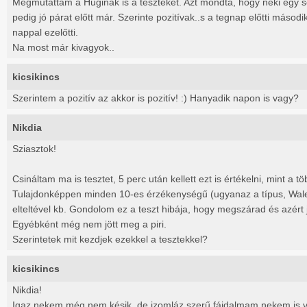
Megmutattam a Huginak is a teszteket. Azt mondta, hogy neki egy se 
pedig jó párat előtt már. Szerinte pozitívak..s a tegnap előtti másodi
nappal ezelőtti.
Na most már kivagyok..
kicsikincs
Szerintem a pozitív az akkor is pozitív! :) Hanyadik napon is vagy?
Nikdia
Sziasztok!
Csináltam ma is tesztet, 5 perc után kellett ezt is értékelni, mint a tö
Tulajdonképpen minden 10-es érzékenységű (ugyanaz a típus, Walenti
elteltével kb. Gondolom ez a teszt hibája, hogy megszárad és azért 
Egyébként még nem jött meg a piri.
Szerintetek mit kezdjek ezekkel a tesztekkel?
kicsikincs
Nikdia!
Igaz nekem még nem késik, de izomláz szerű fájdalmam nekem is 