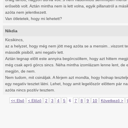
erősebb volt. Aztán mintha nem is lett volna, egyik pillanatról a más
azóta nem jelentkezett.
Van ötletetek, hogy mi lehetett?
Nikdia
Kicsikincs,
az a helyzet, hogy még nem jött meg azóta se a mensim...viszont te
második pisiből, ami negatív lett.
Aztán tegnap előtt este annyira begörcsöltem, hogy azt hittem megj
még csak apró görcs sincs. Néha mintha izomlázam lenne lent, de 
megjön, de nem.
Nem tudom, mit csináljak. A férjem azt mondta, hogy holnap tesztel
egy negatív tesztet látni. Lehet, hogy amit legelőször előttem pár na
azóta nincs pozitív tesztem.
<< Első
< Előző
2
3
4
5
6
7
8
9
10
Következő >