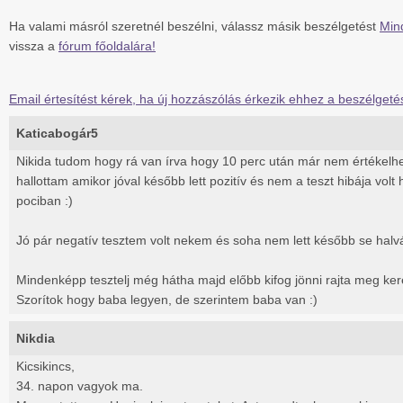
Ha valami másról szeretnél beszélni, válassz másik beszélgetést
Min
vissza a
fórum főoldalára!
Email értesítést kérek, ha új hozzászólás érkezik ehhez a beszélgeté
Katicabogár5
Nikida tudom hogy rá van írva hogy 10 perc után már nem értékelhe
hallottam amikor jóval később lett pozitív és nem a teszt hibája vol
pociban :)
Jó pár negatív tesztem volt nekem és soha nem lett később se halv
Mindenképp tesztelj még hátha majd előbb kifog jönni rajta meg kere
Szorítok hogy baba legyen, de szerintem baba van :)
Nikdia
Kicsikincs,
34. napon vagyok ma.