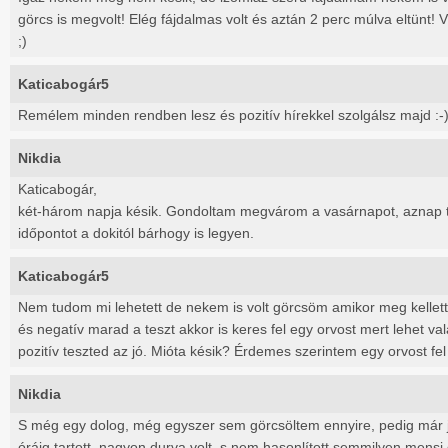
görcs is megvolt! Elég fájdalmas volt és aztán 2 perc múlva eltünt! 
;)
Katicabogár5
Remélem minden rendben lesz és pozitív hírekkel szolgálsz majd :-
Nikdia
Katicabogár,
két-három napja késik. Gondoltam megvárom a vasárnapot, aznap te
időpontot a dokitól bárhogy is legyen.
Katicabogár5
Nem tudom mi lehetett de nekem is volt görcsöm amikor meg kellett
és negatív marad a teszt akkor is keres fel egy orvost mert lehet va
pozitív teszted az jó. Mióta késik? Érdemes szerintem egy orvost fel
Nikdia
S még egy dolog, még egyszer sem görcsöltem ennyire, pedig már j
óráig tartott, nagyon durva volt..s nem hasonlított semmilyen mensi