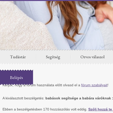
Tudástár
Segítség
Orvos válaszol
Fórum
Belépés
Kérjük, hogy a fórum használata előtt olvasd el a
fórum szabályait
!
A kiválasztott beszélgetés:
babások segítsége a babára váróknak :
Ebben a beszélgetésben 170 hozzászólás volt eddig.
Szólj hozzá te 