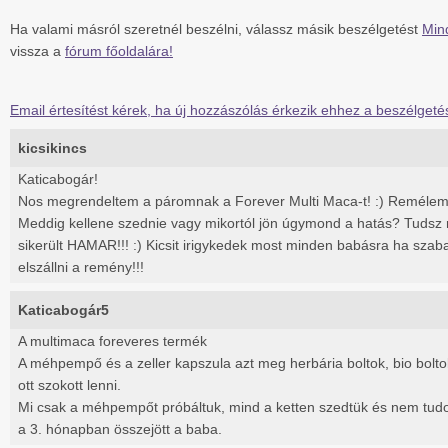
Ha valami másról szeretnél beszélni, válassz másik beszélgetést
Min
vissza a
fórum főoldalára!
Email értesítést kérek, ha új hozzászólás érkezik ehhez a beszélgeté
kicsikincs
Katicabogár!
Nos megrendeltem a páromnak a Forever Multi Maca-t! :) Remélem h 
Meddig kellene szednie vagy mikortól jön úgymond a hatás? Tudsz r
sikerült HAMAR!!! :) Kicsit irigykedek most minden babásra ha szaba
elszállni a remény!!!
Katicabogár5
A multimaca foreveres termék
A méhpempő és a zeller kapszula azt meg herbária boltok, bio bo
ott szokott lenni.
Mi csak a méhpempőt próbáltuk, mind a ketten szedtük és nem tu
a 3. hónapban összejött a baba.