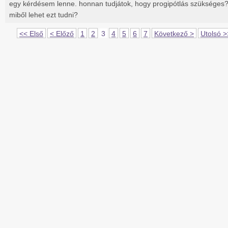
egy kérdésem lenne. honnan tudjátok, hogy progipótlás szükséges
miből lehet ezt tudni?
<< Első
< Előző
1
2
3
4
5
6
7
Következő >
Utolsó >