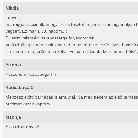
Nikdia
Lányok,
ma reggel is csináltam egy 10-es tesztet. Sajnos, ez is ugyanolyan h
végzett. Ez már a 39. napom..:(
Plusssz valamiért narancssárga folyásom van.
Valószínűleg,simán csak kimaradt a peteérés és ezért ilyen hosszú a
Ha lenne baba, erősödnie kellett volna a csíknak.Szerintem a hétvég
fszonja
Köszönöm Katicabogár! :)
Katicabogár5
Menzesz előtti barnázás is arra utal. Na meg nekem az első terhesség
autómatikusan kaptam
fszonja
Sziasztok lányok!