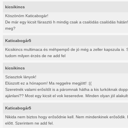
kicsikincs
Köszönöm Katicabogár!
De már egy kicsit fárasztó h mindig csak a csalódás csalódás hátán!
meg?
Katicabogár5
Kicsikincs multimaca és méhpempő de jó még a zeller kapszula is. S
tudom milyen érzés de ne add fel
kicsikincs
Sziasztok lányok!
Elúszott ez a hónapom! Ma reggelre megjött! :((
Szeretnék valami erősítőt is a páromnak hátha a kis lurkóknak doppin
ajánlani?? Most egy kicsit el vok keseredve. Minden olyan jól alakult 
Katicabogár5
Nikida nem biztos hogy erősődnie kell. Nem mindenkinek erősődik. 
előtt. Szerintem ne add fel.