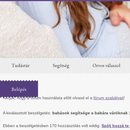
Tudástár
Segítség
Orvos válaszol
Fórum
Belépés
Kérjük, hogy a fórum használata előtt olvasd el a
fórum szabályait
!
A kiválasztott beszélgetés:
babások segítsége a babára váróknak :
Ebben a beszélgetésben 170 hozzászólás volt eddig.
Szólj hozzá te 