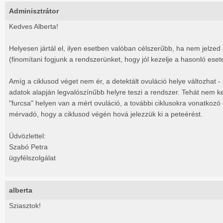
Adminisztrátor
Kedves Alberta!
Helyesen jártál el, ilyen esetben valóban célszerűbb, ha nem jelzed 
(finomítani fogjunk a rendszerünket, hogy jól kezelje a hasonló eset
Amíg a ciklusod véget nem ér, a detektált ovuláció helye változhat - 
adatok alapján legvalószínűbb helyre teszi a rendszer. Tehát nem k
"furcsa" helyen van a mért ovuláció, a további ciklusokra vonatkozó
mérvadó, hogy a ciklusod végén hová jelezzük ki a peteérést.
Üdvözlettel:
Szabó Petra
ügyfélszolgálat
alberta
Sziasztok!