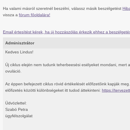
Ha valami másról szeretnél beszélni, válassz másik beszélgetést
Hiba
vissza a
fórum főoldalára!
Email értesítést kérek, ha új hozzászólás érkezik ehhez a beszélgeté
Adminisztrátor
Kedves Lindus!
Új ciklus elején nem tudunk teherbeesési esélyeket mondani, mert
ovuláció.
Az éppen befejezett ciklus rövid értékelését előfizetőink kapják meg.
előfizetés közötti különbségeket itt tudod áttekinteni:
https://terveze
Üdvözlettel:
Szabó Petra
ügyfélszolgálat