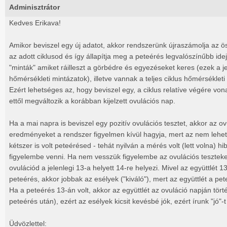
Adminisztrátor
Kedves Erikava!
Amikor beviszel egy új adatot, akkor rendszerünk újraszámolja az ö
az adott ciklusod és így állapítja meg a peteérés legvalószínűbb i
"minták" amiket ráilleszt a görbédre és egyezéseket keres (ezek a j
hőmérsékleti mintázatok), illetve vannak a teljes ciklus hőmérsékleti
Ezért lehetséges az, hogy beviszel egy, a ciklus relatíve végére vo
ettől megváltozik a korábban kijelzett ovulációs nap.
Ha a mai napra is beviszel egy pozitív ovulációs tesztet, akkor az ovu
eredményeket a rendszer figyelmen kívül hagyja, mert az nem lehe
kétszer is volt peteérésed - tehát nyilván a mérés volt (lett volna) 
figyelembe venni. Ha nem vesszük figyelembe az ovulációs teszteke
ovulációd a jelenlegi 13-a helyett 14-re helyezi. Mivel az együttlét 
peteérés, akkor jobbak az esélyek ("kiváló"), mert az együttlét a pet
Ha a peteérés 13-án volt, akkor az együttlét az ovuláció napján tört
peteérés után), ezért az esélyek kicsit kevésbé jók, ezért írunk "jó"-t 
Üdvözlettel: