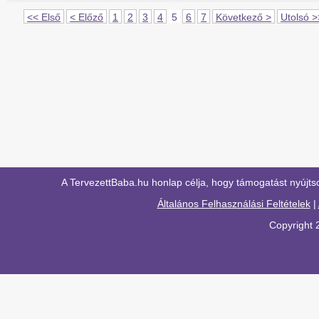
<< Első
< Előző
1
2
3
4
5
6
7
Következő >
Utolsó >
A TervezettBaba.hu honlap célja, hogy támogatást nyújts
Általános Felhasználási Feltételek
|
Copyright 