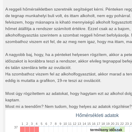
A reggeli hőmérsékletben szeretnék segítséget kérni. Pénteken regg
de tegnap munkahelyi buli volt, és ittam alkoholt, nem egy pohárral
felviszem, hogy másnapra is kiható mennyiségű alkoholt fogyasztott
hőmet átállítja a rendszer számított értékre. Ezzel csak az a bajom,
alkoholfogyasztás szerintem a szombat reggeli hőmet befolyásolja
szombathoz viszem ezt fel, de az meg nem igaz, hogy ma ittam, ma
A nagyobb baj, hogy, ha a pénteket helyesen rögzítem, akkor a pe
időszakot is korábbra teszi a rendszer, akkor elvileg tegnappal bef
és talán szerdára tette az ovulációt.
Ha szombathoz viszem fel az alkoholfogyasztást, akkor marad a te
eddig is mutatta a grafikon, 19-re teszi az ovulációt.
Most úgy rögzítettem az adatokat, hogy hagytam ezt az alkohol dolgo
kaptam.
Most mi a teendőm? Nem tudom, hogy helyes az adatok rögzítése?
Hőmérsékleti adatok
1
2
3
4
5
6
7
8
9
10
11
12
13
14
15
16
17
18
19
20
21
22
23
2
37
termékeny időszak