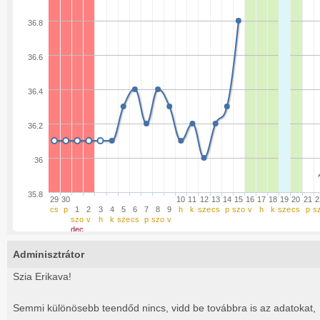
36.8
36.6
36.4
36.2
36
35.8
29
30
10
11
12
13
14
15
16
17
18
19
20
21
2
cs
p
1
2
3
4
5
6
7
8
9
h
k
sze
cs
p
szo
v
h
k
sze
cs
p
s
szo
v
h
k
sze
cs
p
szo
v
dec
Adminisztrátor
Szia E
rikava!
Semmi különösebb teendőd nincs, vidd be továbbra is az adatokat,