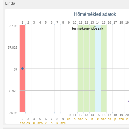
Linda
Hőmérsékleti adatok
1
2
3
4
5
6
7
8
9
10
11
12
13
14
15
16
17
18
19
37.05
termékeny időszak
37.025
37
36.975
36.95
10
11
12
13
14
15
16
17
18
19
20
2
3
4
5
6
7
8
9
cs
p
szo
v
h
k
sze
cs
p
szo
v
sze
cs
p
szo
v
h
k
sze