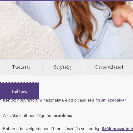
Tudástár
Segítség
Orvos válaszol
Fórum
Belépés
Kérjük, hogy a fórum használata előtt olvasd el a
fórum szabályait
!
A kiválasztott beszélgetés:
probléma
Ebben a beszélgetésben 70 hozzászólás volt eddig.
Szólj hozzá te i