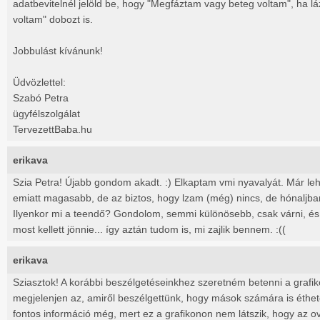
adatbevitelnél jelöld be, hogy "
Megfáztam vagy beteg voltam", ha lá
voltam" dobozt is.
Jobbulást kívánunk!
Üdvözlettel:
Szabó Petra
ügyfélszolgálat
TervezettBaba.hu
erikava
Szia Petra! Újabb gondom akadt. :) Elkaptam vmi nyavalyát. Már leh
emiatt magasabb, de az biztos, hogy lzam (még) nincs, de hónaljba
Ilyenkor mi a teendő? Gondolom, semmi különösebb, csak várni, és
most kellett jönnie... így aztán tudom is, mi zajlik bennem. :((
erikava
Sziasztok! A korábbi beszélgetéseinkhez szeretném betenni a grafik
megjelenjen az, amiről beszélgettünk, hogy mások számára is éthet
fontos információ még, mert ez a grafikonon nem látszik, hogy az ov