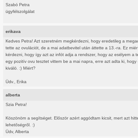
Szabó Petra
ügyfélszolgálat
erikava
Kedves Petra! Azt szeretném megkérdezni, hogy eredetileg a megad
tette az ovulációt, de a mai adatbevitel után áttette a 13.-ra. Ez mié
kérdezni, hogy így azt az infót adja a rendszer, hogy az esélyem a t
egy pozitív ovu tesztet vittem be a mai napra, erre azt adta ki, ho
kiváló. :) Miért?
Üdv., Erika
alberta
Szia Petra!
Köszönöm a segítséget. Először azért aggódtam kicsit, mert azt hi
lehetőségről. :)
Üdv, Alberta