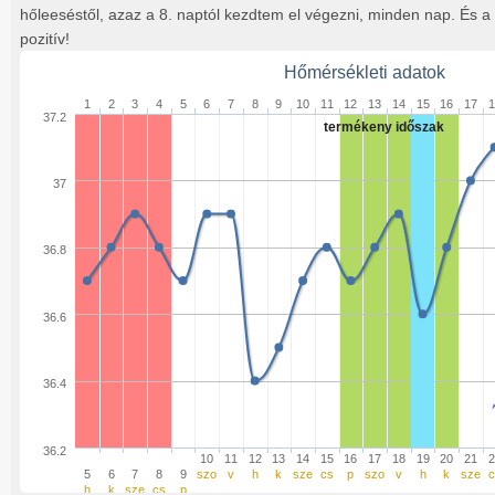
hőleeséstől, azaz a 8. naptól kezdtem el végezni, minden nap. És a 
pozitív!
Hőmérsékleti adatok
1
2
3
4
5
6
7
8
9
10
11
12
13
14
15
16
17
1
37.2
termékeny időszak
37
36.8
36.6
36.4
36.2
10
11
12
13
14
15
16
17
18
19
20
21
2
5
6
7
8
9
szo
v
h
k
sze
cs
p
szo
v
h
k
sze
c
h
k
sze
cs
p