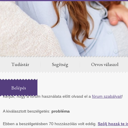
Tudástár
Segítség
Orvos válaszol
Fórum
Belépés
Kérjük, hogy a fórum használata előtt olvasd el a
fórum szabályait
!
A kiválasztott beszélgetés:
probléma
Ebben a beszélgetésben 70 hozzászólás volt eddig.
Szólj hozzá te i