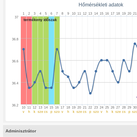
Hőmérsékleti adatok
1
2
3
4
5
6
7
8
9
10
11
12
13
14
15
16
17
18
19
20
21
37
termékeny időszak
36.8
36.6
36.4
36.2
10
11
12
13
14
15
16
17
18
19
20
21
22
23
24
25
26
27
28
29
30
v
h
k
sze
cs
p
szo
v
h
k
sze
cs
p
szo
v
h
k
sze
cs
p
sz
Adminisztrátor