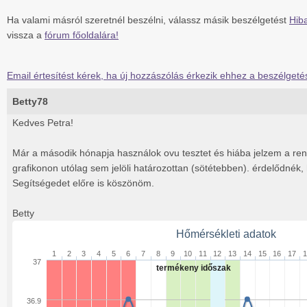
Ha valami másról szeretnél beszélni, válassz másik beszélgetést
Hiba
vissza a
fórum főoldalára!
Email értesítést kérek, ha új hozzászólás érkezik ehhez a beszélgeté
Betty78
Kedves Petra!
Már a második hónapja használok ovu tesztet és hiába jelzem a rend
grafikonon utólag sem jelöli határozottan (sötétebben). érdelődnék,
Segítségedet előre is köszönöm.
Betty
Hőmérsékleti adatok
1
2
3
4
5
6
7
8
9
10
11
12
13
14
15
16
17
1
37
termékeny időszak
36.9