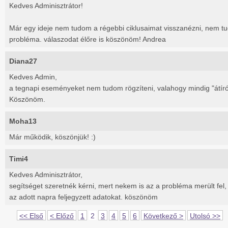
Kedves Adminisztrátor!
Már egy ideje nem tudom a régebbi ciklusaimat visszanézni, nem tu
probléma. válaszodat élőre is köszönöm! Andrea
Diana27
Kedves Admin,
a tegnapi eseményeket nem tudom rögzíteni, valahogy mindig "átíró
Köszönöm.
Moha13
Már működik, köszönjük! :)
Timi4
Kedves Adminisztrátor,
segítséget szeretnék kérni, mert nekem is az a probléma merült fel
az adott napra feljegyzett adatokat. köszönöm
<< Első
< Előző
1
2
3
4
5
6
Következő >
Utolsó >>