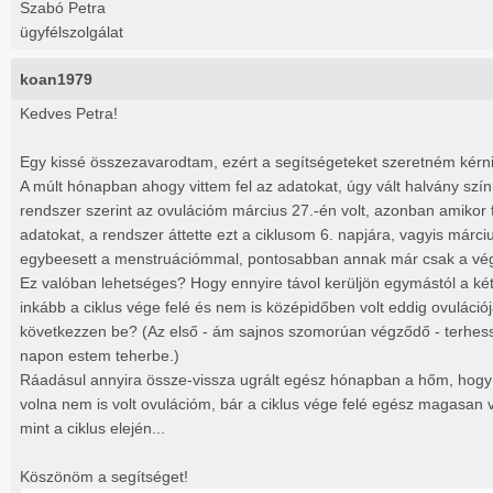
Szabó Petra
ügyfélszolgálat
koan1979
Kedves Petra!
Egy kissé összezavarodtam, ezért a segítségeteket szeretném kérni
A múlt hónapban ahogy vittem fel az adatokat, úgy vált halvány szín
rendszer szerint az ovulációm március 27.-én volt, azonban amikor fe
adatokat, a rendszer áttette ezt a ciklusom 6. napjára, vagyis márciu
egybeesett a menstruációmmal, pontosabban annak már csak a vég
Ez valóban lehetséges? Hogy ennyire távol kerüljön egymástól a ké
inkább a ciklus vége felé és nem is középidőben volt eddig ovuláci
következzen be? (Az első - ám sajnos szomorúan végződő - terhess
napon estem teherbe.)
Ráadásul annyira össze-vissza ugrált egész hónapban a hőm, hogy
volna nem is volt ovulációm, bár a ciklus vége felé egész magasan 
mint a ciklus elején...
Köszönöm a segítséget!