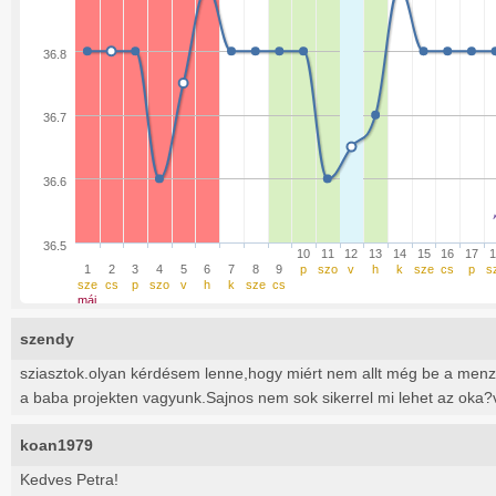
36.8
36.7
36.6
36.5
10
11
12
13
14
15
16
17
1
1
2
3
4
5
6
7
8
9
p
szo
v
h
k
sze
cs
p
s
sze
cs
p
szo
v
h
k
sze
cs
máj
szendy
sziasztok.olyan kérdésem lenne,hogy miért nem allt még be a men
a baba projekten vagyunk.Sajnos nem sok sikerrel mi lehet az oka?
koan1979
Kedves Petra!