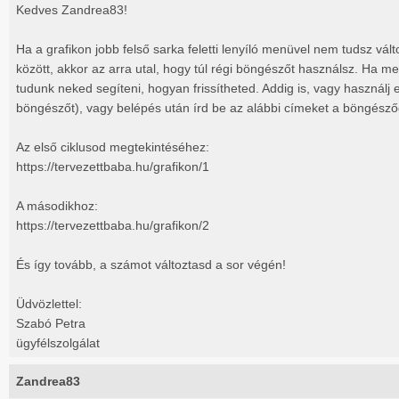
Kedves Zandrea83!
Ha a grafikon jobb felső sarka feletti lenyíló menüvel nem tudsz vált
között, akkor az arra utal, hogy túl régi böngészőt használsz. Ha m
tudunk neked segíteni, hogyan frissítheted. Addig is, vagy használj
böngészőt), vagy belépés után írd be az alábbi címeket a böngész
Az első ciklusod megtekintéséhez:
https://tervezettbaba.hu/grafikon/1
A másodikhoz:
https://tervezettbaba.hu/grafikon/2
És így tovább, a számot változtasd a sor végén!
Üdvözlettel:
Szabó Petra
ügyfélszolgálat
Zandrea83