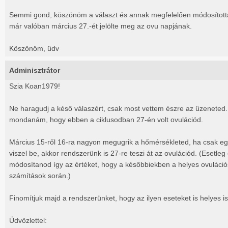
Semmi gond, köszönöm a választ és annak megfelelően módosítottam
már valóban március 27.-ét jelölte meg az ovu napjának.
Köszönöm, üdv
Adminisztrátor
Szia Koan1979!
Ne haragudj a késő válaszért, csak most vettem észre az üzeneted. 
mondanám, hogy ebben a ciklusodban 27-én volt ovulációd.
Március 15-ről 16-ra nagyon megugrik a hőmérsékleted, ha csak eg
viszel be, akkor rendszerünk is 27-re teszi át az ovulációd. (Esetle
módosítanod így az értéket, hogy a későbbiekben a helyes ovuláci
számítások során.)
Finomítjuk majd a rendszerünket, hogy az ilyen eseteket is helyes is
Üdvözlettel: