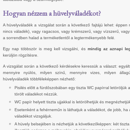
Hogyan nézzem a hüvelyváladékot?
A hüvelyváladék a vizsgálat során a következő fajtájú lehet: éppen 
nincs váladék), vagy ragacsos, vagy krémszerű, vagy vízszerű, vagy
a sorrendben halad a terméketlentől a legtermékenyebb felé.
Egy nap többször is meg kell vizsgálni, és
mindig az aznapi le
kerüljön rögzítésre.
A vizsgálat során a következő kérdésekre keressük a választ: egyál
mennyire nyúlós, milyen színű, mennyire vizes, milyen álla
hüvelyváladék többféleképpen nézhető:
Pisilés előtt a fürdőszobában egy tiszta WC papírral letöröljük a
törölt váladékot nézzük.
WC papír helyett tiszta ujjakkal is letörölhetjük és megnézhetjü
Esetenként a fehérneműn is láthatjuk a váladékot, de jobb, ha a 
váladékot vizsgáljuk.
A hüvely belsejében is nézhetjük a következőképpen: két tiszta