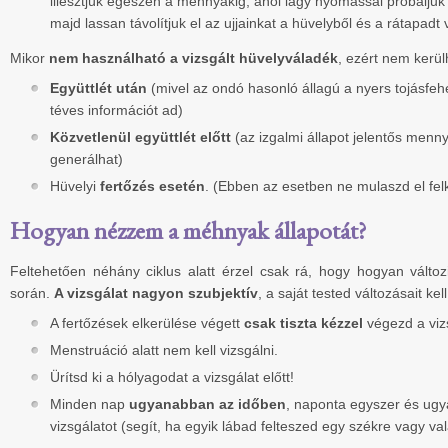
illesztjük egészen a méhnyakig, ahol lágy nyomással próbáljuk
majd lassan távolítjuk el az ujjainkat a hüvelyből és a rátapadt
Mikor
nem használható a vizsgált hüvelyváladék
, ezért nem kerül
Együttlét után
(mivel az ondó hasonló állagú a nyers tojásfeh
téves információt ad)
Közvetlenül együttlét előtt
(az izgalmi állapot jelentős menn
generálhat)
Hüvelyi
fertőzés esetén
. (Ebben az esetben ne mulaszd el fel
Hogyan nézzem a méhnyak állapotát?
Feltehetően néhány ciklus alatt érzel csak rá, hogy hogyan változ
során.
A vizsgálat nagyon szubjektív
, a saját tested változásait ke
A fertőzések elkerülése végett
csak tiszta kézzel
végezd a vizs
Menstruáció alatt nem kell vizsgálni.
Ürítsd ki a hólyagodat a vizsgálat előtt!
Minden nap
ugyanabban az időben
, naponta egyszer és ug
vizsgálatot (segít, ha egyik lábad felteszed egy székre vagy va