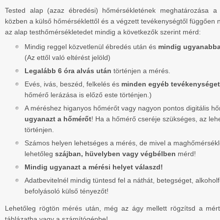
Tested alap (azaz ébredési) hőmérsékletének meghatározása a 
közben a külső hőmérséklettől és a végzett tevékenységtől függően né
az alap testhőmérsékletedet mindig a következők szerint mérd:
Mindig reggel közvetlenül ébredés után és
mindig ugyanabba
(Az ettől való eltérést jelöld)
Legalább 6 óra alvás után
történjen a mérés.
Evés, ivás, beszéd, felkelés és
minden egyéb tevékenysége
hőmérő lerázása is előző este történjen.)
A méréshez higanyos hőmérőt vagy nagyon pontos digitális hő
ugyanazt a hőmérőt
! Ha a hőmérő cseréje szükséges, az lehe
történjen.
Számos helyen lehetséges a mérés, de mivel a maghőmérsékle
lehetőleg
szájban, hüvelyben vagy végbélben
mérd!
Mindig ugyanazt a mérési helyet válaszd!
Adatbevitelnél mindig tüntesd fel a náthát, betegséget, alkoho
befolyásoló külső tényezőt!
Lehetőleg rögtön mérés után, még az ágy mellett rögzítsd a mért
táblázatba vagy a számítógépbe!