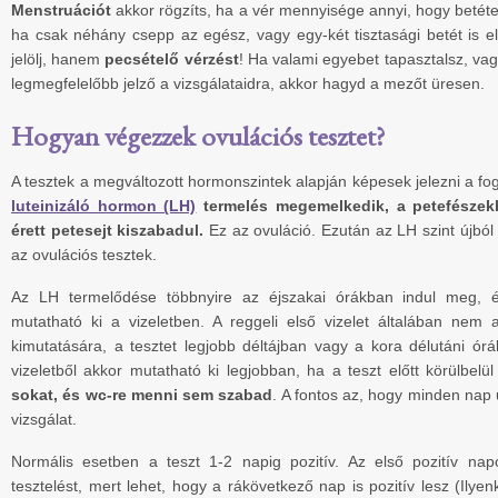
Menstruációt
akkor rögzíts, ha a vér mennyisége annyi, hogy betéte
ha csak néhány csepp az egész, vagy egy-két tisztasági betét is e
jelölj, hanem
pecsételő vérzést
! Ha valami egyebet tapasztalsz, va
legmegfelelőbb jelző a vizsgálataidra, akkor hagyd a mezőt üresen.
Hogyan végezzek ovulációs tesztet?
A tesztek a megváltozott hormonszintek alapján képesek jelezni a
luteinizáló hormon (LH)
termelés megemelkedik, a petefésze
érett petesejt kiszabadul.
Ez az ovuláció. Ezután az LH szint újból
az ovulációs tesztek.
Az LH termelődése többnyire az éjszakai órákban indul meg, é
mutatható ki a vizeletben. A reggeli első vizelet általában ne
kimutatására, a tesztet legjobb déltájban vagy a kora délutáni ór
vizeletből akkor mutatható ki legjobban, ha a teszt előtt körülbelü
sokat, és wc-re menni sem szabad
. A fontos az, hogy minden nap
vizsgálat.
Normális esetben a teszt 1-2 napig pozitív. Az első pozitív 
tesztelést, mert lehet, hogy a rákövetkező nap is pozitív lesz (Ilyen