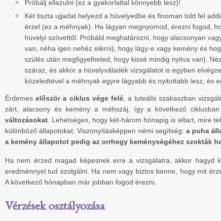
Próbálj ellazulni (ez a gyakorlattal könnyebb lesz)!
Két tiszta ujjadat helyezd a hüvelyedbe és finoman told fel add
érzel (ez a méhnyak). Ha lágyan megnyomod, érezni fogod, ho
hüvelyi szövettől. Próbáld meghatározni, hogy alacsonyan v
van, néha igen nehéz elérni), hogy lágy-e vagy kemény és hogy
szülés után megfigyelheted, hogy kissé mindig nyitva van). N
száraz, és akkor a hüvelyváladék vizsgálatot is egyben elvégz
közeledtével a méhnyak egyre lágyabb és nyitottabb lesz, és 
Érdemes
először a ciklus vége felé
, a luteális szakaszban vizsgál
zárt, alacsony és kemény a méhszáj, így a következő ciklusba
változásokat
. Lehetséges, hogy két-három hónapig is eltart, mire te
különböző állapotokat. Viszonyításképpen némi segítség:
a puha ál
a kemény állapotot pedig az orrhegy keménységéhez szokták ha
Ha nem érzed magad képesnek erre a vizsgálatra, akkor hagyd ki,
eredménnyel tud szolgálni. Ha nem vagy biztos benne, hogy mit érz
A következő hónapban már jobban fogod érezni.
Vérzések osztályozása