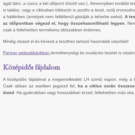
ágát látni, a csúcs a két időpont között van.). Amennyiben további te
is találsz, vagy a ciklusban többször is pozitív a teszt, szólj orvos
a háttérben (amelyek nem feltétlenül gátolják a teherbe esést).
A te
az időpontban végezd el, hogy összehasonlítható legyen.
Nem 
csak a feltehetően termékeny időszakban érdemes.
Mindig olvasd el és kövesd a teszthez tartozó használati utasítást!
Partner webpatikánkban
termékenységi és ovulációs tesztet is vásáro
Középidős fájdalom
A középidős fájdalmat a megemelkedett LH szintű napon, még a tü
Csak abban az esetben jegyezd fel,
ha a ciklus során összese
érzed
. Ha gyakrabban vagy hosszabban érzed, feltehetően más oka 