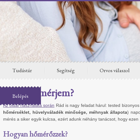
Tudástár
Segítség
Orvos válaszol
Hogyan mérjem?
Belépés
Az oldal használata során
Rád is nagy feladat hárul: tested bizonyos
hőmérséklet, hüvelyváladék minősége, méhnyak állapota
) nap
mérés a siker egyik kulcsa, ezért adunk néhány tanácsot, hogy ezen 
Hogyan hőmérőzzek?