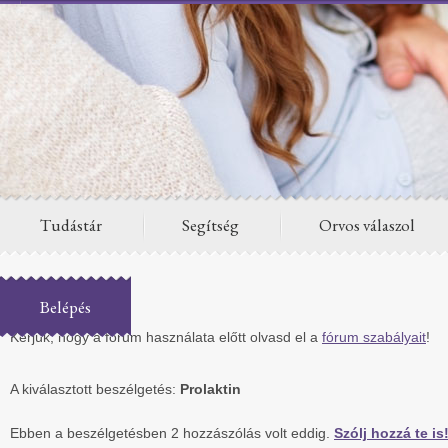
Tudástár
Segítség
Orvos válaszol
Fórum
Belépés
Kérjük, hogy a fórum használata előtt olvasd el a
fórum szabályait
!
A kiválasztott beszélgetés:
Prolaktin
Ebben a beszélgetésben 2 hozzászólás volt eddig.
Szólj hozzá te is