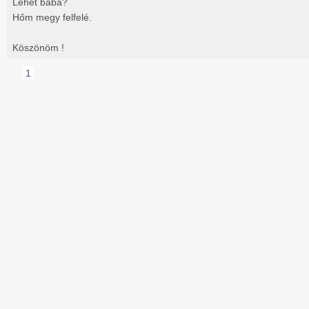
Lehet baba?
Hőm megy felfelé.
Köszönöm !
1