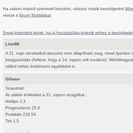
Ha valami másról szeretnél beszélni, válassz másik beszélgetést
Min
vissza a
fórum főoldalára!
Email értesítést kérek, ha új hozzászólás érkezik ehhez a beszélgeté
Lion86
A 21. napi vérvételből abszolút nem állapítható meg, mivel ilyenko
beágyazódás (feltéve, hogy a 14. napon volt ovuláció). Mértékegys
nélkül nehéz értelmezni egyébként is.
Giliann
Sziasztok!
Az alábbi értékeket a 21. napon vizsgáltuk :
Antitpo 2,3
Progeszteron 25,6
Prolaktin 216,54
Tsh 1,5