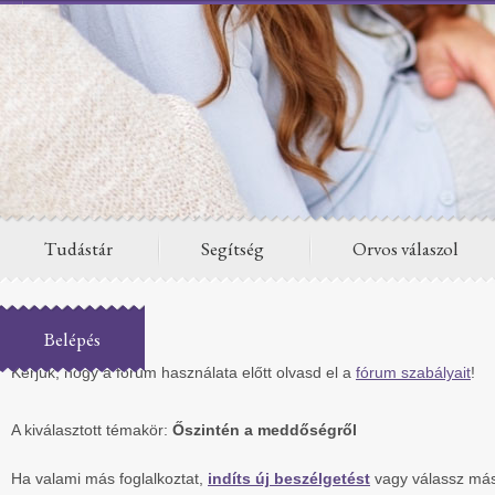
Tudástár
Segítség
Orvos válaszol
Fórum
Belépés
Kérjük, hogy a fórum használata előtt olvasd el a
fórum szabályait
!
A kiválasztott témakör:
Őszintén a meddőségről
Ha valami más foglalkoztat,
indíts új beszélgetést
vagy válassz más