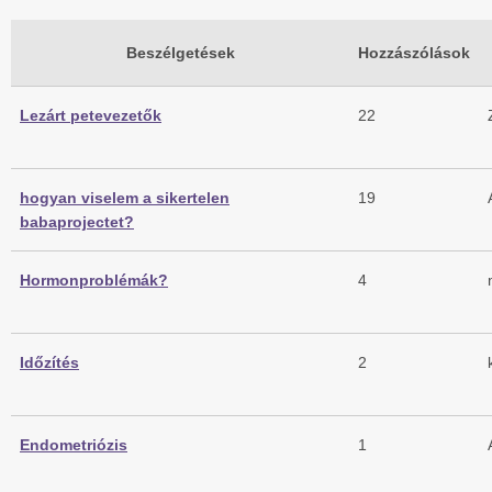
Beszélgetések
Hozzászólások
Lezárt petevezetők
22
hogyan viselem a sikertelen
19
babaprojectet?
Hormonproblémák?
4
Időzítés
2
Endometriózis
1