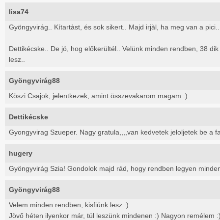
lisa74
Gyöngyvirág.. Kítartàst, és sok sikert.. Majd irjàl, ha meg van a pici.. 
Dettikécske.. De jó, hog előkerültél.. Velünk minden rendben, 38 di
lesz..
Gyöngyvirág88
Köszi Csajok, jelentkezek, amint összevakarom magam :)
Dettikécske
Gyongyvirag Szueper. Nagy gratula,,,,van kedvetek jeloljetek be a fac
hugery
Gyöngyvirág Szia! Gondolok majd rád, hogy rendben legyen minde
Gyöngyvirág88
Velem minden rendben, kisfiúnk lesz :)
Jövő héten ilyenkor már, túl leszünk mindenen :) Nagyon remélem :