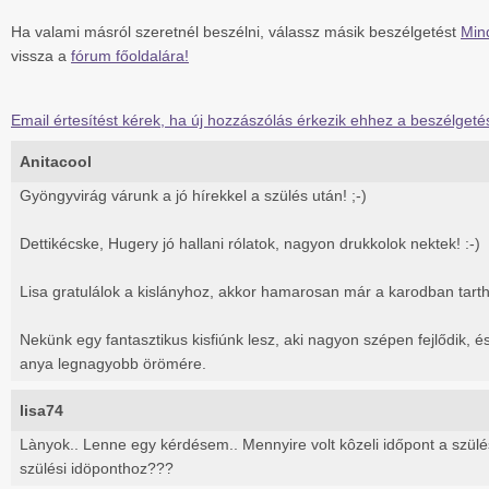
Ha valami másról szeretnél beszélni, válassz másik beszélgetést
Min
vissza a
fórum főoldalára!
Email értesítést kérek, ha új hozzászólás érkezik ehhez a beszélgeté
Anitacool
Gyöngyvirág várunk a jó hírekkel a szülés után! ;-)
Dettikécske, Hugery jó hallani rólatok, nagyon drukkolok nektek! :-)
Lisa gratulálok a kislányhoz, akkor hamarosan már a karodban tarth
Nekünk egy fantasztikus kisfiúnk lesz, aki nagyon szépen fejlődik,
anya legnagyobb örömére.
lisa74
Lànyok.. Lenne egy kérdésem.. Mennyire volt kôzeli időpont a szülés
szülési idöponthoz???