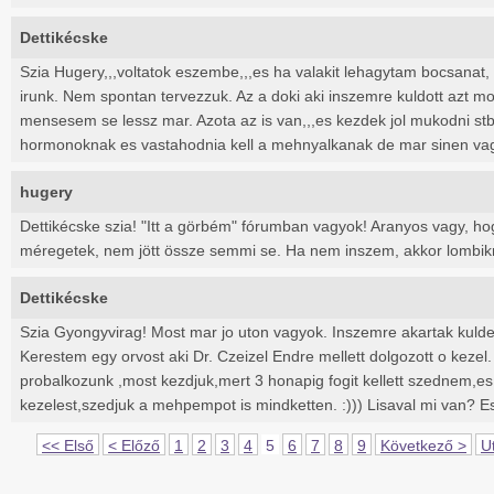
Dettikécske
Szia Hugery,,,voltatok eszembe,,,es ha valakit lehagytam bocsanat,
irunk. Nem spontan tervezzuk. Az a doki aki inszemre kuldott azt m
mensesem se lessz mar. Azota az is van,,,es kezdek jol mukodni st
hormonoknak es vastahodnia kell a mehnyalkanak de mar sinen vag
hugery
Dettikécske szia! "Itt a görbém" fórumban vagyok! Aranyos vagy, ho
méregetek, nem jött össze semmi se. Ha nem inszem, akkor lombik
Dettikécske
Szia Gyongyvirag! Most mar jo uton vagyok. Inszemre akartak kulde
Kerestem egy orvost aki Dr. Czeizel Endre mellett dolgozott o kezel
probalkozunk ,most kezdjuk,mert 3 honapig fogit kellett szednem,e
kezelest,szedjuk a mehpempot is mindketten. :))) Lisaval mi van? E
<< Első
< Előző
1
2
3
4
5
6
7
8
9
Következő >
U