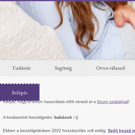
Tudástár
Segítség
Orvos válaszol
Fórum
Belépés
Kérjük, hogy a fórum használata előtt olvasd el a
fórum szabályait
!
A kiválasztott beszélgetés:
babások :-)
Ebben a beszélgetésben 2022 hozzászólás volt eddig.
Szólj hozzá te