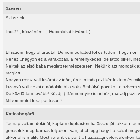
Szesen
Sziasztok!
lindi27 , köszönöm! :) Hasonlókat kívánok:)
Elhiszem, hogy elfáradtál! De nem adhatod fel és tudom, hogy nem 
Nehéz...nagyon ez a várakozás, a reménykedés, de látod sikerülhet! 
Nektek az első baba meglett természetesen! Nekünk azt mondták 
meglett...
Nagyon rossz volt kivárni az időd, én is mindig azt kérdeztem és mi
Iszonyú volt nézni a nődokiknál a sok gömbölyű pocakot, a szívem 
De küzdöttem tovább! Küzdj!:) Bármennyire is nehéz, maradj pozitív
Milyen műtét lesz pontosan?
Katicabogár5
Tegnap voltam dokinál, kaptam duphaston ha össze jött akkor meg
görcsölök meg barnás folyásom van, attól függ hogy ha sokat meg
akkor el is múlik. Most várunk és pont a házassági évfordulónkon ke