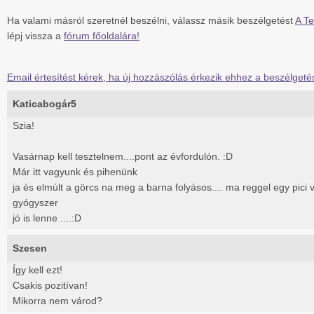
Ha valami másról szeretnél beszélni, válassz másik beszélgetést
A Te
lépj vissza a
fórum főoldalára!
Email értesítést kérek, ha új hozzászólás érkezik ehhez a beszélgeté
Katicabogár5
Szia!
Vasárnap kell tesztelnem....pont az évfordulón. :D
Már itt vagyunk és pihenünk
ja és elmúlt a görcs na meg a barna folyásos.... ma reggel egy pici v
gyógyszer
jó is lenne ....:D
Szesen
Így kell ezt!
Csakis pozitívan!
Mikorra nem várod?