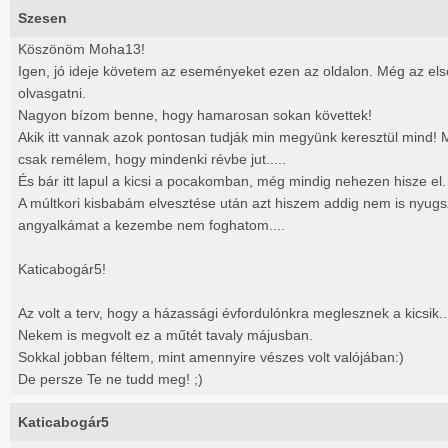
Szesen
Köszönöm Moha13!
Igen, jó ideje követem az eseményeket ezen az oldalon. Még az első
olvasgatni.
Nagyon bízom benne, hogy hamarosan sokan követtek!
Akik itt vannak azok pontosan tudják min megyünk keresztül mind! 
csak remélem, hogy mindenki révbe jut.....
És bár itt lapul a kicsi a pocakomban, még mindig nehezen hisze el
A múltkori kisbabám elvesztése után azt hiszem addig nem is nyug
angyalkámat a kezembe nem foghatom....
Katicabogár5!
Az volt a terv, hogy a házassági évfordulónkra meglesznek a kicsik..
Nekem is megvolt ez a műtét tavaly májusban.
Sokkal jobban féltem, mint amennyire vészes volt valójában:)
De persze Te ne tudd meg! ;)
Katicabogár5