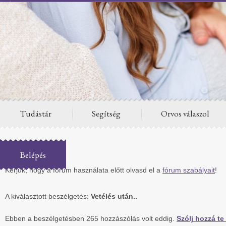
Tudástár
Segítség
Orvos válaszol
Fórum
Belépés
Kérjük, hogy a fórum használata előtt olvasd el a
fórum szabályait
!
A kiválasztott beszélgetés:
Vetélés után..
Ebben a beszélgetésben 265 hozzászólás volt eddig.
Szólj hozzá te 