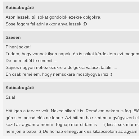
Katicabogár5
Azon leszek, túl sokat gondolok ezekre dolgokra.
Sose fogom fel adni akkor anya leszek :D
Szesen
Pihenj sokat!
Tudom, hogy vannak ilyen napok, én is sokat kérdeztem ezt magamt
De nem tettél te semmit....
Sajnos nagyon nehéz ezekre a dolgokra választ találni....
Én csak remélem, hogy nemsokára mosolyogva írsz :)
Katicabogár5
Szia!
Hát igen a terv ez volt. Neked sikerült is. Remélem nekem is fog. E
görcs és pecsételés ne lenne. Azt hittem ha szedem a gyógyszert el
kezd az agyamra menni. Tegnap már sírtam is.....:( kicsit sok már
nem jön a baba. :( De holnap elmegyünk és kikapcsolom az agyam