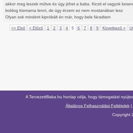
akkor meg leszek műtve és úgy jöhet a baba. Kicsit el vagyok kese
boldog kismama lenni, de úgy érzem ez nem mostanában lesz
Olyan sok mindent kipróbált én már, hogy bele fáradtam
<< Első
< Előző
1
2
3
4
5
6
7
8
9
Következő >
U
A TervezettBaba.hu honlap célja, hogy támogatást nyújts
Általános Felhasználási Feltételek
|
Copyright 