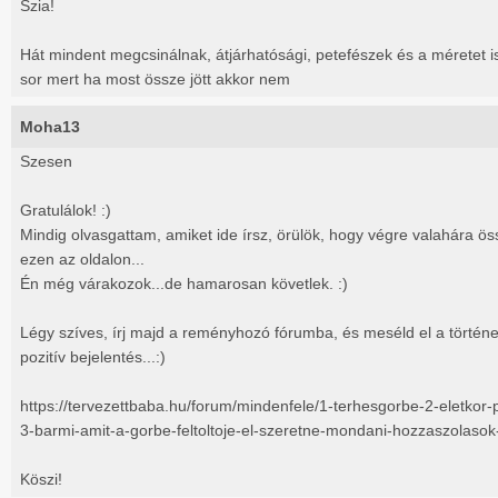
Szia!
Hát mindent megcsinálnak, átjárhatósági, petefészek és a méretet i
sor mert ha most össze jött akkor nem
Moha13
Szesen
Gratulálok! :)
Mindig olvasgattam, amiket ide írsz, örülök, hogy végre valahára öss
ezen az oldalon...
Én még várakozok...de hamarosan követlek. :)
Légy szíves, írj majd a reményhozó fórumba, és meséld el a történ
pozitív bejelentés...:)
https://tervezettbaba.hu/forum/mindenfele/1-terhesgorbe-2-eletko
3-barmi-amit-a-gorbe-feltoltoje-el-szeretne-mondani-hozzaszolasok
Köszi!