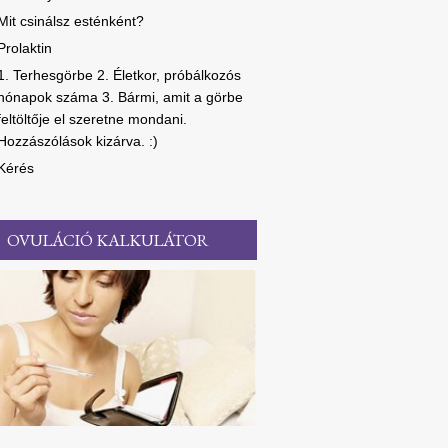
Mit csinálsz esténként?
Prolaktin
1. Terhesgörbe 2. Életkor, próbálkozós
hónapok száma 3. Bármi, amit a görbe
feltöltője el szeretne mondani.
Hozzászólások kizárva. :)
Kérés
OVULÁCIÓ KALKULÁTOR