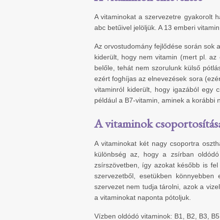
A vitaminokat a szervezetre gyakorolt h
abc betűivel jelöljük. A 13 emberi vitami
Az orvostudomány fejlődése során sok a
kiderült, hogy nem vitamin (mert pl. az
belőle, tehát nem szorulunk külső pótlá
ezért foghíjas az elnevezések sora (ezér
vitaminról kiderült, hogy igazából egy 
például a B7-vitamin, aminek a korábbi n
A vitaminok csoportosítás
A vitaminokat két nagy csoportra oszth
különbség az, hogy a zsírban oldódó
zsírszövetben, így azokat később is fel
szervezetből, esetükben könnyebben e
szervezet nem tudja tárolni, azok a vize
a vitaminokat naponta pótoljuk.
Vízben oldódó vitaminok: B1, B2, B3, B5