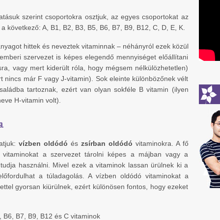
atásuk szerint csoportokra osztjuk, az egyes csoportokat az
n a következő: A, B1, B2, B3, B5, B6, B7, B9, B12, C, D, E, K.
nyagot hittek és neveztek vitaminnak – néhányról ezek közül
 emberi szervezet is képes elegendő mennyiséget előállítani
sra, vagy mert kiderült róla, hogy mégsem nélkülözhetetlen)
t nincs már F vagy J-vitamin). Sok eleinte különbözőnek vélt
családba tartoznak, ezért van olyan sokféle B vitamin (ilyen
eve H-vitamin volt).
a
atjuk:
vízben oldódó
és
zsírban oldódó
vitaminokra. A fő
 vitaminokat a szervezet tárolni képes a májban vagy a
 tudja használni. Mivel ezek a vitaminok lassan ürülnek ki a
lőfordulhat a túladagolás. A vízben oldódó vitaminokat a
lettel gyorsan kiürülnek, ezért különösen fontos, hogy ezeket
, B6, B7, B9, B12 és C vitaminok