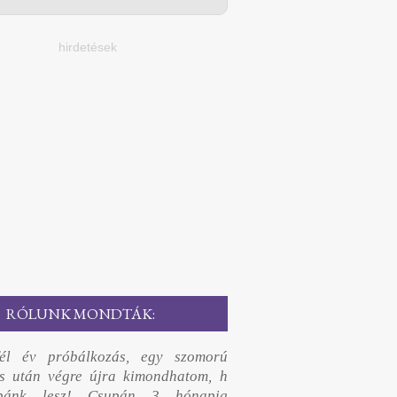
hirdetések
RÓLUNK MONDTÁK:
él év próbálkozás, egy szomorú
és után végre újra kimondhatom, h
abánk lesz! Csupán 3 hónapig