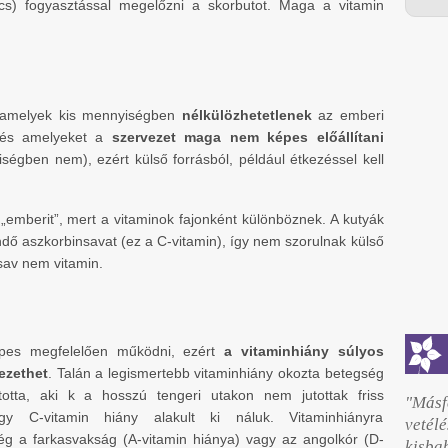
cs) fogyasztással megelőzni a skorbutot. Maga a vitamin
, amelyek kis mennyiségben
nélkülözhetetlenek
az emberi
 és amelyeket a
szervezet maga nem képes előállítani
égben nem), ezért külső forrásból, például étkezéssel kell
„emberit”, mert a vitaminok fajonként különböznek. A kutyák
endő aszkorbinsavat (ez a C-vitamin), így nem szorulnak külső
sav nem vitamin.
épes megfelelően működni, ezért
a vitaminhiány súlyos
ezethet
. Talán a legismertebb vitaminhiány okozta betegség
otta, aki k a hosszú tengeri utakon nem jutottak friss
"Másf
y C-vitamin hiány alakult ki náluk. Vitaminhiányra
vetél
g a farkasvakság (A-vitamin hiánya) vagy az angolkór (D-
kisb