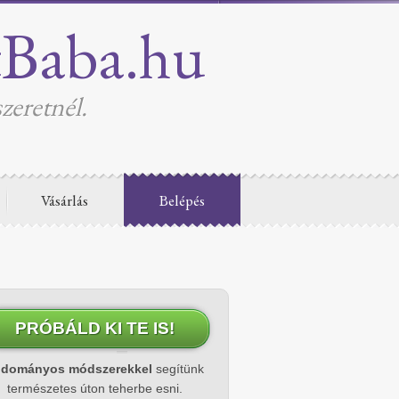
tBaba.hu
zeretnél.
Vásárlás
Belépés
PRÓBÁLD KI TE IS!
udományos módszerekkel
segítünk
természetes úton teherbe esni.