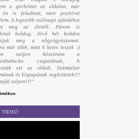
tem a görbémet az oldalon, már
t én is feladtam, mire pozitívat
ltem. A legszebb szülinapi ajándékot
am meg az élettől. Párom is
tlenül boldog. Jövő hét kedden
gatjuk meg a nőgyógyászomat.
ra már több, mint 6 hetes leszek :)
yon szépen köszönöm a
ezettbaba.hu csapatának, h
hozták ezt az oldalt. Számtalan
mának és kispapának segítettetek!!!
njük szépen!!!"
imókus
VIDEÓ