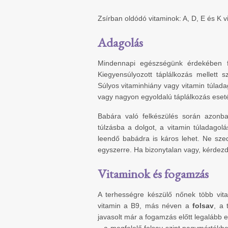
Zsírban oldódó vitaminok: A, D, E és K v
Adagolás
Mindennapi egészségünk érdekében fon
Kiegyensúlyozott táplálkozás mellett
Súlyos vitaminhiány vagy vitamin túlada
vagy nagyon egyoldalú táplálkozás eseté
Babára való felkészülés során azonb
túlzásba a dolgot, a vitamin túladagol
leendő babádra is káros lehet. Ne szed
egyszerre. Ha bizonytalan vagy, kérdezd
Vitaminok és fogamzás
A terhességre készülő nőnek több vita
vitamin a B9, más néven a
folsav
, a 
javasolt már a fogamzás előtt legalább e