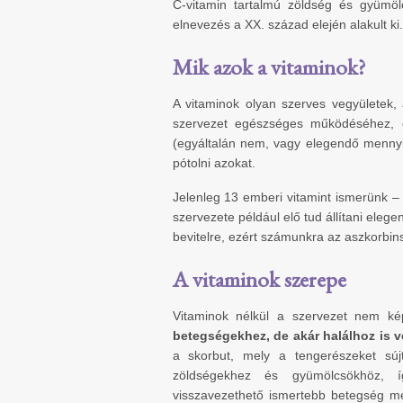
C-vitamin tartalmú zöldség és gyümöl
elnevezés a XX. század elején alakult ki.
Mik azok a vitaminok?
A vitaminok olyan szerves vegyületek
szervezet egészséges működéséhez,
(egyáltalán nem, vagy elegendő mennyis
pótolni azokat.
Jelenleg 13 emberi vitamint ismerünk – 
szervezete például elő tud állítani eleg
bevitelre, ezért számunkra az aszkorbin
A vitaminok szerepe
Vitaminok nélkül a szervezet nem k
betegségekhez, de akár halálhoz is v
a skorbut, mely a tengerészeket sújt
zöldségekhez és gyümölcsökhöz, íg
visszavezethető ismertebb betegség mé