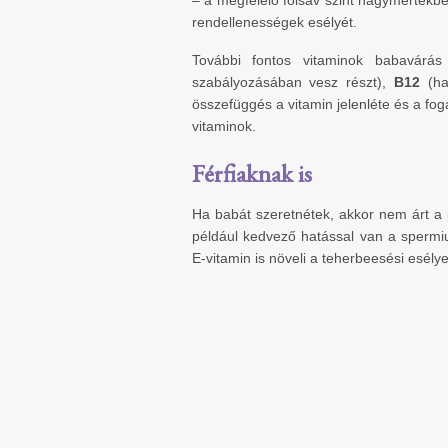
– a megfelelő folsav szint nagymértékb
rendellenességek esélyét.
További fontos vitaminok babavár
szabályozásában vesz részt),
B12
(ha
összefüggés a vitamin jelenléte és a fo
vitaminok.
Férfiaknak is
Ha babát szeretnétek, akkor nem árt a
például kedvező hatással van a sper
E-vitamin is növeli a teherbeesési esélye