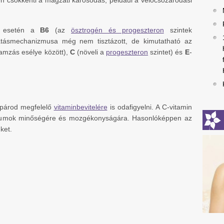
en csökkenti a magzati károsodás, például a velőcsőzáródási
ás esetén a
B6
(az
ösztrogén és progeszteron
szintek
tásmechanizmusa még nem tisztázott, de kimutatható az
gamzás esélye között),
C
(növeli a
progeszteron
szintet) és
E
-
 párod megfelelő
vitaminbevitelére
is odafigyelni. A C-vitamin
miumok minőségére és mozgékonyságára. Hasonlóképpen az
ket.