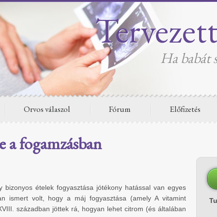
Tervezet
Ha babát s
Orvos válaszol
Fórum
Előfizetés
e a fogamzásban
y bizonyos ételek fogyasztása jótékony hatással van egyes
an ismert volt, hogy a máj fogyasztása (amely A vitamint
T
VIII. században jöttek rá, hogyan lehet citrom (és általában