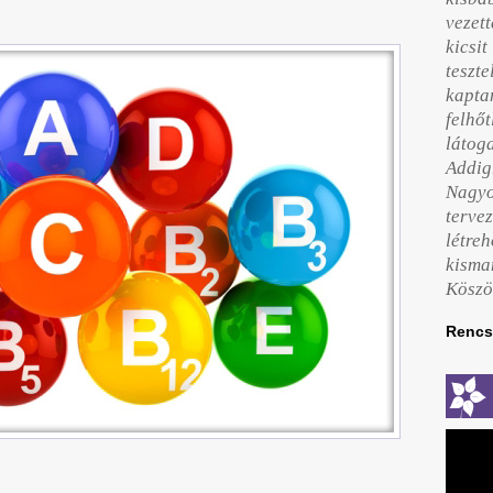
vezet
kicsi
teszte
kapt
felhő
láto
Addig
Nag
terv
létre
kisma
Köszö
Rencs