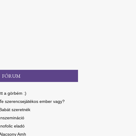
FÓRUM
Itt a görbém :)
Te szerencsejátékos ember vagy?
Babát szeretnék
Inszemináció
Inofolic eladó
Alacsony Amh