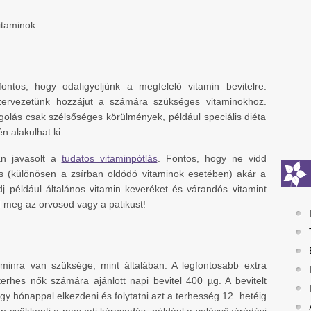
itaminok
tos, hogy odafigyeljünk a megfelelő vitamin bevitelre.
 szervezetünk hozzájut a számára szükséges vitaminokhoz.
golás csak szélsőséges körülmények, például speciális diéta
n alakulhat ki.
an javasolt a
tudatos vitaminpótlás
. Fontos, hogy ne vidd
ás (különösen a zsírban oldódó vitaminok esetében) akár a
j például általános vitamin keveréket és várandós vitamint
 meg az orvosod vagy a patikust!
minra van szüksége, mint általában. A legfontosabb extra
terhes nők számára ajánlott napi bevitel 400 µg. A bevitelt
gy hónappal elkezdeni és folytatni azt a terhesség 12. hetéig