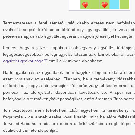
Természetesen a fenti sémától való kisebb eltérés nem befolyás
ovulációt megelőző két napon történő egy-egy együttlét, illetve a pe
peteérés napján való együttlét egyaránt nagyon jó eséllyel kecsegtet.
Fontos, hogy a jelzett napokon csak egy-egy együttlét történje
legegészségesebbek és legnagyobb létszámúak. Ennek okairól rész
együttlét gyakorisága?"
című cikkünkben olvashatsz.
Ha túl gyakoriak az együttlétek, nem hagytok elegendő időt a sper
ezért romlanak az esélyeitek. Ellenben, ha a termékeny időszakba
előfordulhat, hogy a hímivarsejtek túl korán vagy túl későn érnek a
pontosan az előrejelzett időpontban következik be. A spermiumok
befolyásolja a termékenyítőképességüket, ezért érdemes "friss serege
Természetesen
nem lehetetlen akár egyetlen, a termékeny na
fogamzás
- de ennek esélye jóval kisebb, mint ha előre felkészül
TervezettBaba.hu rendszere ebben a felkészülésben segít téged a
ovulációd várható időpontját.