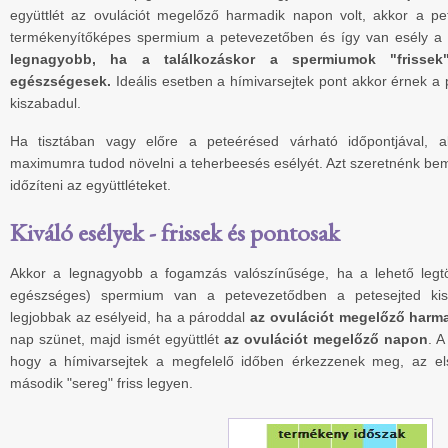
együttlét az ovulációt megelőző harmadik napon volt, akkor a p
termékenyítőképes spermium a petevezetőben és így van esély a
legnagyobb, ha a találkozáskor a spermiumok "frisse
egészségesek.
Ideális esetben a hímivarsejtek pont akkor érnek a 
kiszabadul.
Ha tisztában vagy előre a peteérésed várható időpontjával, akk
maximumra tudod növelni a teherbeesés esélyét. Azt szeretnénk bem
időzíteni az együttléteket.
Kiváló esélyek - frissek és pontosak
Akkor a legnagyobb a fogamzás valószínűsége, ha a lehető legt
egészséges) spermium van a petevezetődben a petesejted kis
legjobbak az esélyeid, ha a pároddal
az ovulációt megelőző harm
nap szünet, majd ismét együttlét
az ovulációt megelőző napon
. A
hogy a hímivarsejtek a megfelelő időben érkezzenek meg, az els
második "sereg" friss legyen.