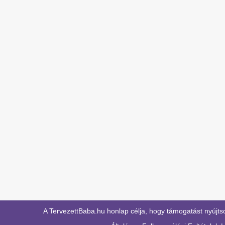
A TervezettBaba.hu honlap célja, hogy támogatást nyújts