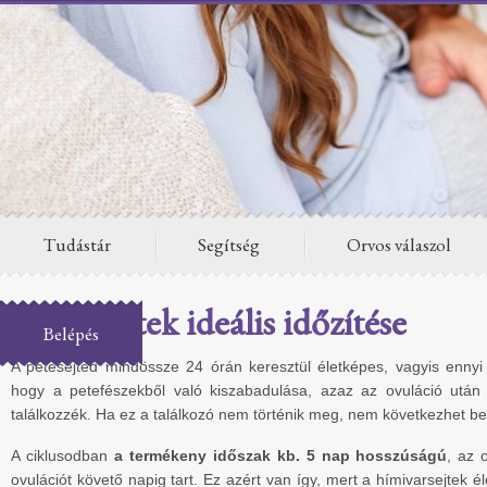
Tudástár
Segítség
Orvos válaszol
Együttlétek ideális időzítése
Belépés
A petesejted mindössze 24 órán keresztül életképes, vagyis ennyi 
hogy a petefészekből való kiszabadulása, azaz az ovuláció ut
találkozzék. Ha ez a találkozó nem történik meg, nem következhet b
A ciklusodban
a termékeny időszak kb. 5 nap hosszúságú
, az 
ovulációt követő napig tart. Ez azért van így, mert a hímivarsejtek é