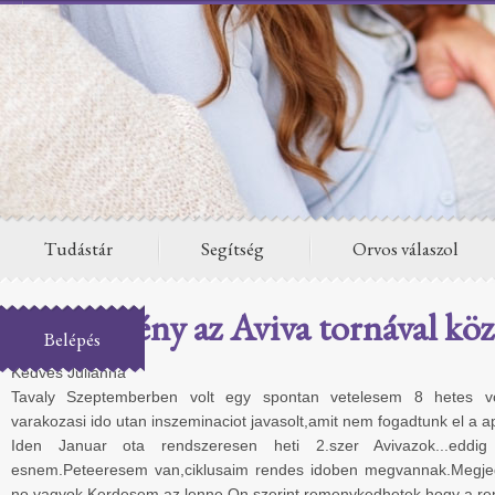
Tudástár
Segítség
Orvos válaszol
Van remény az Aviva tornával köz
Belépés
Kedves Julianna
Tavaly Szeptemberben volt egy spontan vetelesem 8 hetes v
varakozasi ido utan inszeminaciot javasolt,amit nem fogadtunk el a 
Iden Januar ota rendszeresen heti 2.szer Avivazok...eddi
esnem.Peteeresem van,ciklusaim rendes idoben megvannak.Megj
no vagyok.Kerdesem az lenne,On szerint remenykedhetek,hogy a re