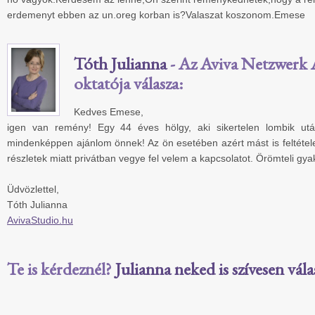
erdemenyt ebben az un.oreg korban is?Valaszat koszonom.Emese
Tóth Julianna
- Az Aviva Netzwerk A
oktatója válasza:
Kedves Emese,
igen van remény! Egy 44 éves hölgy, aki sikertelen lombik után
mindenképpen ajánlom önnek! Az ön esetében azért mást is feltétel
részletek miatt privátban vegye fel velem a kapcsolatot. Örömteli gyak
Üdvözlettel,
Tóth Julianna
AvivaStudio.hu
Te is kérdeznél?
Julianna neked is szívesen vála