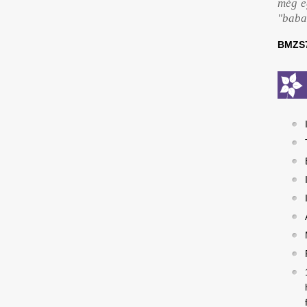
még eg
"baba
BMZS