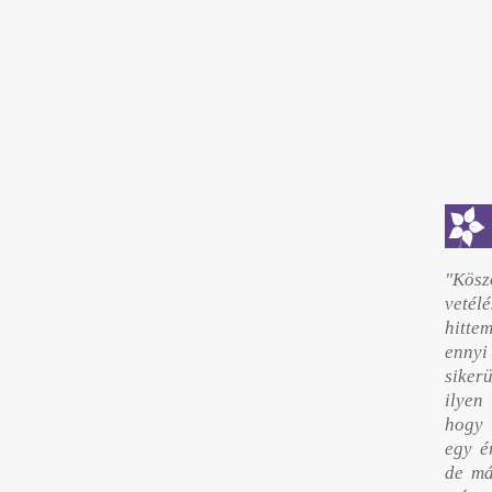
"Kösz
vetél
hitte
ennyi
siker
ilyen
hogy 
egy é
de má