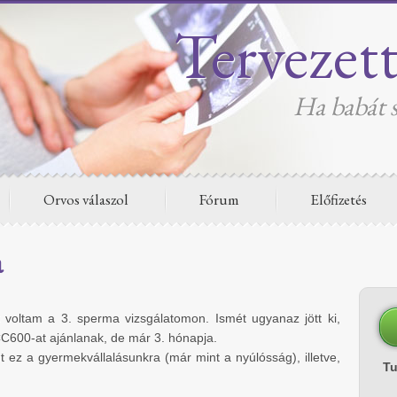
Tervezet
Ha babát s
Orvos válaszol
Fórum
Előfizetés
a
voltam a 3. sperma vizsgálatomon. Ismét ugyanaz jött ki,
CC600-at ajánlanak, de már 3. hónapja.
t ez a gyermekvállalásunkra (már mint a nyúlósság), illetve,
T