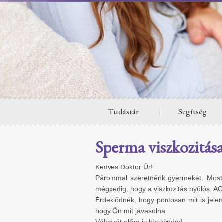
Tudástár
Segítség
Sperma viszkozitás
Kedves Doktor Úr!
Párommal szeretnénk gyermeket. Most 
mégpedig, hogy a viszkozitás nyúlós. A
Érdeklődnék, hogy pontosan mit is jelen
hogy Ön mit javasolna.
Válaszát előre is köszönöm!