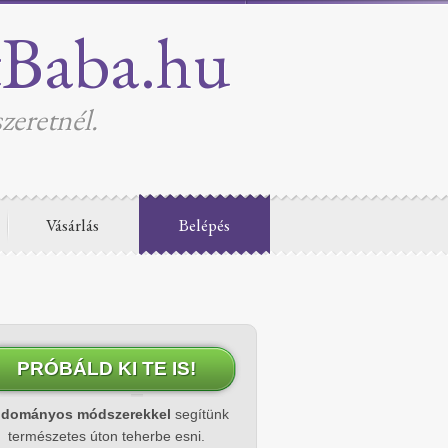
tBaba.hu
zeretnél.
Vásárlás
Belépés
PRÓBÁLD KI TE IS!
udományos módszerekkel
segítünk
természetes úton teherbe esni.