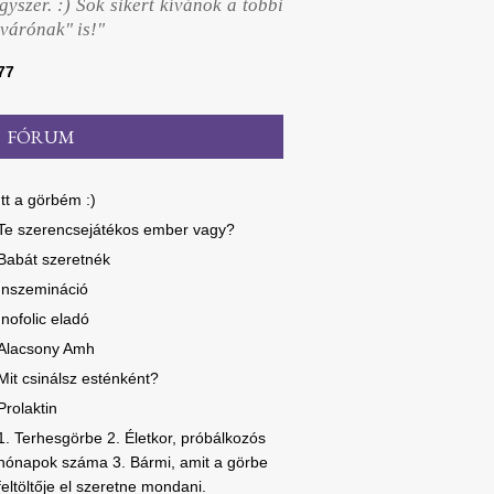
yszer. :) Sok sikert kívánok a többi
várónak" is!"
77
FÓRUM
Itt a görbém :)
Te szerencsejátékos ember vagy?
Babát szeretnék
Inszemináció
Inofolic eladó
Alacsony Amh
Mit csinálsz esténként?
Prolaktin
1. Terhesgörbe 2. Életkor, próbálkozós
hónapok száma 3. Bármi, amit a görbe
feltöltője el szeretne mondani.