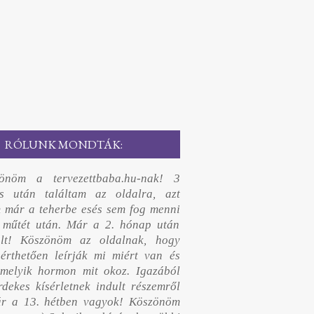
RÓLUNK MONDTÁK:
önöm a tervezettbaba.hu-nak! 3
és után találtam az oldalra, azt
m már a teherbe esés sem fog menni
 műtét után. Már a 2. hónap után
ült! Köszönöm az oldalnak, hogy
 érthetően leírják mi miért van és
melyik hormon mit okoz. Igazából
rdekes kísérletnek indult részemről
r a 13. hétben vagyok! Köszönöm