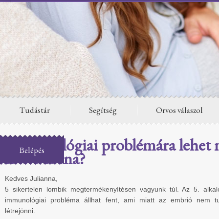
Tudástár
Segítség
Orvos válaszol
Immunológiai problémára lehet 
Belépés
Aviva torna?
Kedves Julianna,
5 sikertelen lombik megtermékenyítésen vagyunk túl. Az 5. alka
immunológiai probléma állhat fent, ami miatt az embrió nem t
létrejönni.