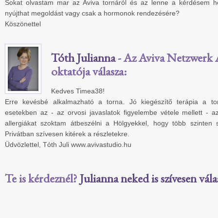
Sokat olvastam mar az Aviva tornáról és az lenne a kérdésem ho
nyújthat megoldást vagy csak a hormonok rendezésére?
Köszönettel
Tóth Julianna
- Az Aviva Netzwerk A
oktatója válasza:
Kedves Timea38!
Erre kevésbé alkalmazható a torna. Jó kiegészítő terápia a to
esetekben az - az orvosi javaslatok figyelembe vétele mellett - a
allergiákat szoktam átbeszélni a Hölgyekkel, hogy több szinten s
Privátban szívesen kitérek a részletekre.
Üdvözlettel, Tóth Juli www.avivastudio.hu
Te is kérdeznél?
Julianna neked is szívesen vála