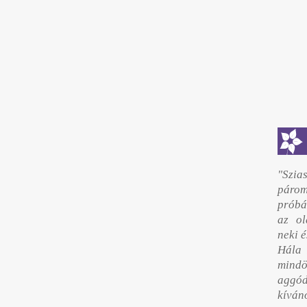
"Szia
pár
próbá
az ol
neki é
Hála 
mindö
aggó
kívá