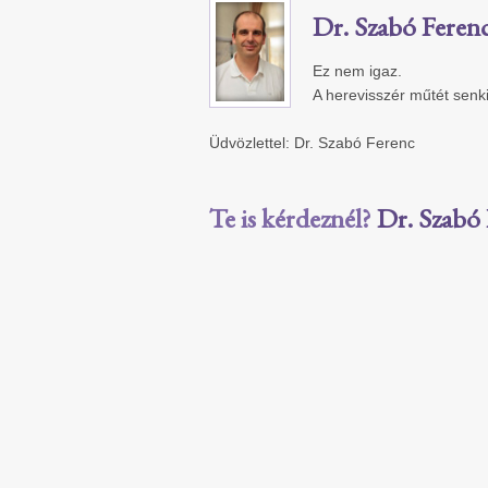
Dr. Szabó Feren
Ez nem igaz.
A herevisszér műtét senk
Üdvözlettel: Dr. Szabó Ferenc
Te is kérdeznél?
Dr. Szabó 