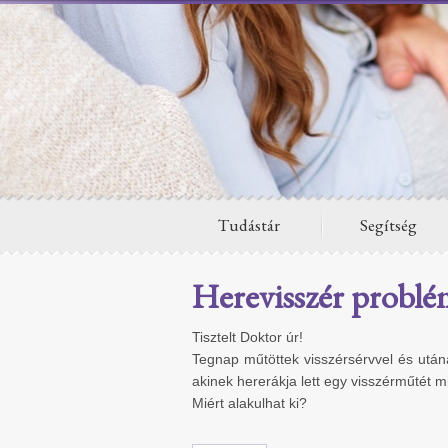
Tudástár
Segítség
Herevisszér problé
Tisztelt Doktor úr!
Tegnap műtöttek visszérsérvvel és után
akinek hererákja lett egy visszérműtét mi
Miért alakulhat ki?