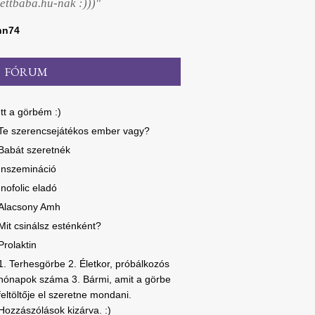
ettbaba.hu-nak :)))"
nn74
FÓRUM
Itt a görbém :)
Te szerencsejátékos ember vagy?
Babát szeretnék
Inszemináció
Inofolic eladó
Alacsony Amh
Mit csinálsz esténként?
Prolaktin
1. Terhesgörbe 2. Életkor, próbálkozós
hónapok száma 3. Bármi, amit a görbe
feltöltője el szeretne mondani.
Hozzászólások kizárva. :)