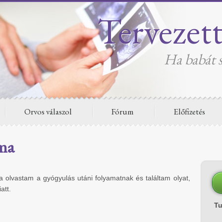
Tervezet
Ha babát s
Orvos válaszol
Fórum
Előfizetés
ma
a olvastam a gyógyulás utáni folyamatnak és találtam olyat,
att.
T