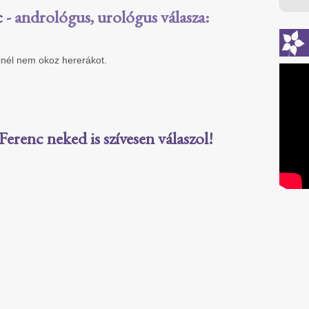
c
- andrológus, urológus válasza:
inél nem okoz hererákot.
Ferenc neked is szívesen válaszol!