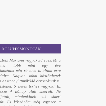
RÓLUNK MONDTÁK:
sztok! Mariann vagyok 38 éves. Mi a
ommal több mint egy éve
lkoztunk míg rá nem találtam erre
dalra. Nagyon sokat köszönhetek
s az itt együttműködő orvosoknak is.
Istenek 5 hetes terhes vagyok! Ez
ssze 4 hónap alatt sikerült. Ne
djatok, mindenkinek sok sikert
nok! És köszönöm még egyszer a