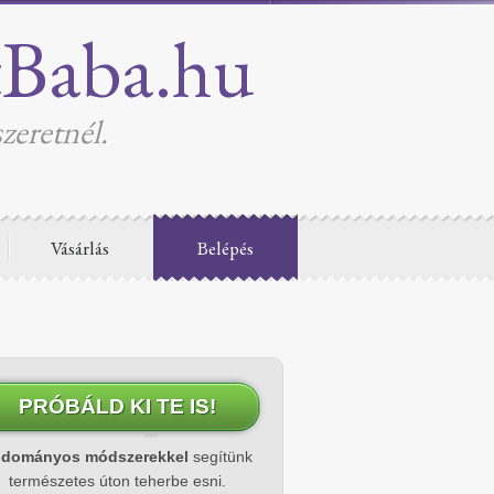
tBaba.hu
zeretnél.
Vásárlás
Belépés
PRÓBÁLD KI TE IS!
udományos módszerekkel
segítünk
természetes úton teherbe esni.