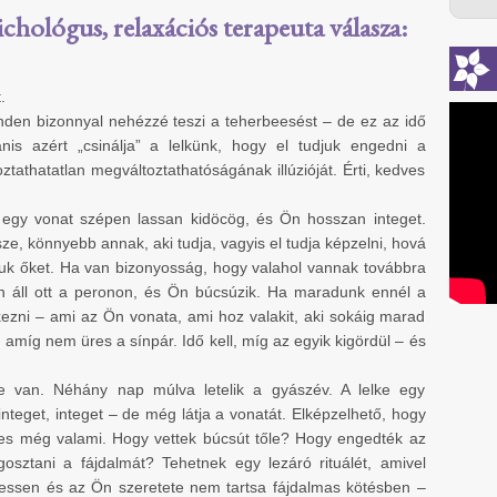
ichológus, relaxációs terapeuta válasza:
.
minden bizonnyal nehézzé teszi a teherbeesést – de ez az idő
nis azért „csinálja” a lelkünk, hogy el tudjuk engedni a
tathatatlan megváltoztathatóságának illúzióját. Érti, kedves
 egy vonat szépen lassan kidöcög, és Ön hosszan integet.
e, könnyebb annak, aki tudja, vagyis el tudja képzelni, hová
uk őket. Ha van bizonyosság, hogy valahol vannak továbbra
n áll ott a peronon, és Ön búcsúzik. Ha maradunk ennél a
kezni – ami az Ön vonata, ami hoz valakit, aki sokáig marad
, amíg nem üres a sínpár. Idő kell, míg az egyik kigördül – és
e van. Néhány nap múlva letelik a gyászév. A lelke egy
nteget, integet – de még látja a vonatát. Elképzelhető, hogy
es még valami. Hogy vettek búcsút tőle? Hogy engedték az
egosztani a fájdalmát? Tehetnek egy lezáró rituálét, amivel
essen és az Ön szeretete nem tartsa fájdalmas kötésben –