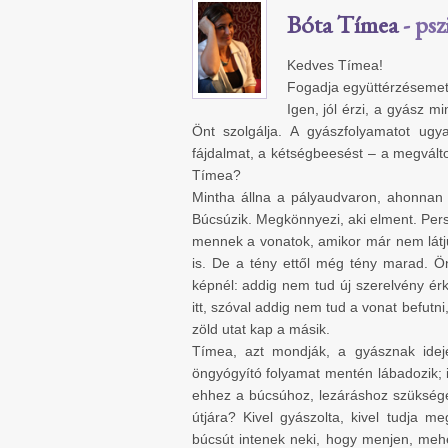
Bóta Tímea
- psz
Kedves Tímea!
Fogadja együttérzésemet
Igen, jól érzi, a gyász 
Önt szolgálja. A gyászfolyamatot ugya
fájdalmat, a kétségbeesést – a megváltoz
Tímea?
Mintha állna a pályaudvaron, ahonnan
Búcsúzik. Megkönnyezi, aki elment. Persz
mennek a vonatok, amikor már nem látj
is. De a tény ettől még tény marad. Ö
képnél: addig nem tud új szerelvény ér
itt, szóval addig nem tud a vonat befutni
zöld utat kap a másik.
Tímea, azt mondják, a gyásznak idej
öngyógyító folyamat mentén lábadozik; i
ehhez a búcsúhoz, lezáráshoz szükség
útjára? Kivel gyászolta, kivel tudja m
búcsút intenek neki, hogy menjen, meh