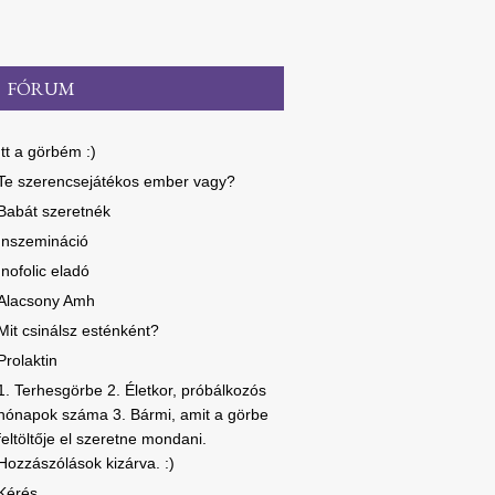
FÓRUM
Itt a görbém :)
Te szerencsejátékos ember vagy?
Babát szeretnék
Inszemináció
Inofolic eladó
Alacsony Amh
Mit csinálsz esténként?
Prolaktin
1. Terhesgörbe 2. Életkor, próbálkozós
hónapok száma 3. Bármi, amit a görbe
feltöltője el szeretne mondani.
Hozzászólások kizárva. :)
Kérés