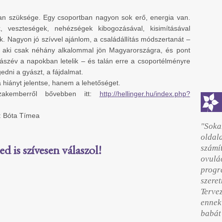
van szüksége. Egy csoportban nagyon sok erő, energia van.
, veszteségek, nehézségek kibogozásával, kisimításával
k. Nagyon jó szívvel ajánlom, a családállítás módszertanát –
i, aki csak néhány alkalommal jön Magyarországra, és pont
yászév a napokban letelik – és talán erre a csoportélményre
edni a gyászt, a fájdalmat.
a hiányt jelentse, hanem a lehetőséget.
zakemberről bővebben itt:
http://hellinger.hu/index.php?
l: Bóta Tímea
"Soka
olda
 is szívesen válaszol!
szám
ovulá
prog
szer
Terve
ennek
babát