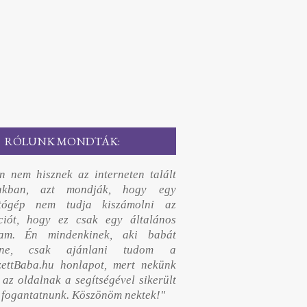
RÓLUNK MONDTÁK:
n nem hisznek az interneten talált
lakban, azt mondják, hogy egy
ítógép nem tudja kiszámolni az
ciót, hogy ez csak egy általános
ram. Én mindenkinek, aki babát
etne, csak ajánlani tudom a
zettBaba.hu honlapot, mert nekünk
 az oldalnak a segítségével sikerült
 fogantatnunk. Köszönöm nektek!"