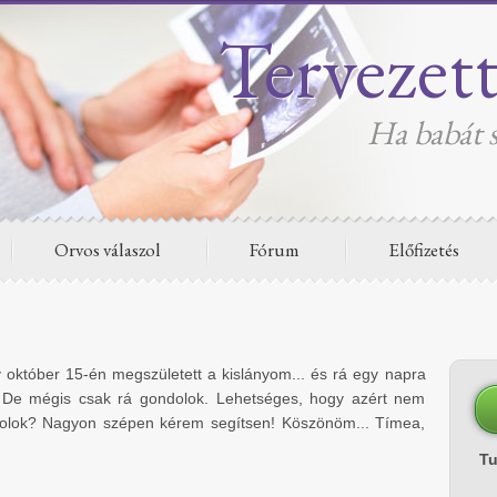
Tervezet
Ha babát s
Orvos válaszol
Fórum
Előfizetés
 október 15-én megszületett a kislányom... és rá egy napra
 De mégis csak rá gondolok. Lehetséges, hogy azért nem
ndolok? Nagyon szépen kérem segítsen! Köszönöm... Tímea,
T