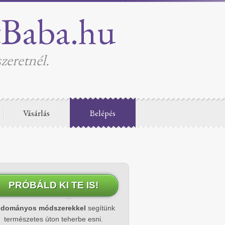
tBaba.hu
zeretnél.
Vásárlás
Belépés
PRÓBÁLD KI TE IS!
udományos módszerekkel
segítünk
természetes úton teherbe esni.