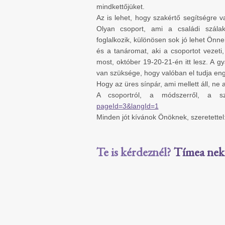
mindkettőjüket.
Az is lehet, hogy szakértő segítségre 
Olyan csoport, ami a családi szálak
foglalkozik, különösen sok jó lehet Önne
és a tanáromat, aki a csoportot vezet
most, október 19-20-21-én itt lesz. A g
van szüksége, hogy valóban el tudja eng
Hogy az üres sínpár, ami mellett áll, ne 
A csoportról, a módszerről, a s
pageId=3&langId=1
Minden jót kívánok Önöknek, szeretette
Te is kérdeznél?
Tímea neked