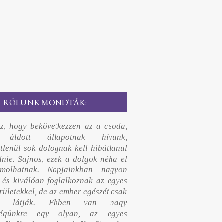
RÓLUNK MONDTÁK:
z, hogy bekövetkezzen az a csoda,
 áldott állapotnak hívunk,
etlenül sok dolognak kell hibátlanul
nie. Sajnos, ezek a dolgok néha el
omolhatnak. Napjainkban nagyon
 és kiválóan foglalkoznak az egyes
rületekkel, de az ember egészét csak
án látják. Ebben van nagy
tségünkre egy olyan, az egyes