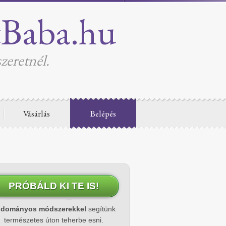
tBaba.hu
zeretnél.
Vásárlás
Belépés
PRÓBÁLD KI TE IS!
udományos módszerekkel
segítünk
természetes úton teherbe esni.