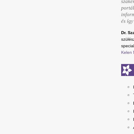
szaké
portál
infor
és íg
Dr. Sz
szülé
special
Kelen