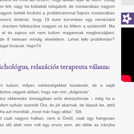
s lett, vagy ha kisbabát tologatott, de mostanában nagyon
 nagyon befelé fordulni a problémámmal.Sajnos mostanában
omorú történet, hogy 19 éves koromban egy nemkívánt
m éreztem felkészülve magam rá és féltem a szüleimtől. Ma
em el és sajnos ezt nem tudom magamnak megbocsájtani,
 de 8 hetesen mindig elvetéltem. Lehet lelki problémám?
éget kívánok. Hajni74
ichológus, relaxációs terapeuta válasza:
m tudom, milyen nehézségekkel küzdenek, de a saját
iztos vagyok abban, hogy van min „dolgoznia”.
atos okkeresés önmagában erős stresszforrás – még ha a
ert nyilván szeretik Önt, és jót akarnak, de lássuk be, attól
 ha azt mondták „most már hagy abba”. Sőt.
 itt csak nagyon halkan, nem is Öntől, csak úgy hangosan
az idő alatt nem volt egy orvos sem, aki ebbe az irányba