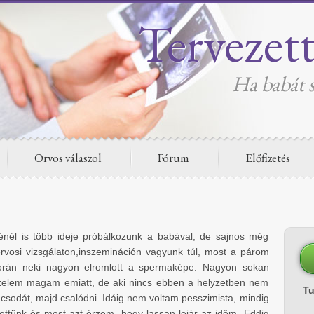
Tervezet
Ha babát s
Orvos válaszol
Fórum
Előfizetés
él is több ideje próbálkozunk a babával, de sajnos még
rvosi vizsgálaton,inszemináción vagyunk túl, most a párom
orán neki nagyon elromlott a spermaképe. Nagyon sokan
szelem magam emiatt, de aki nincs ebben a helyzetben nem
T
a csodát, majd csalódni. Idáig nem voltam pesszimista, mindig
lettünk és most azt érzem, hogy lassan lejár az időm. Eddig