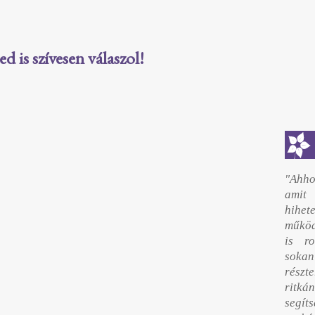
 is szívesen válaszol!
"Ahho
amit
hihet
működ
is r
sokan
részte
ritk
segí