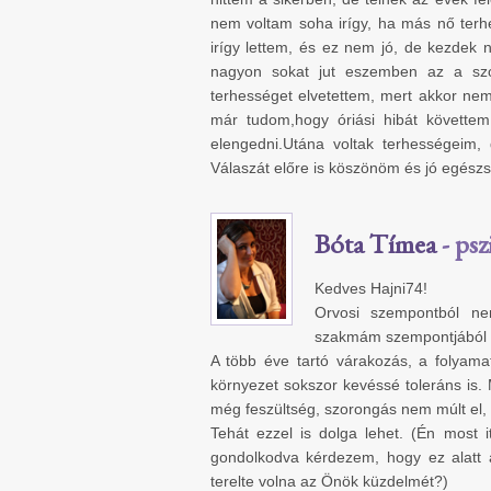
nem voltam soha irígy, ha más nő terhe
irígy lettem, és ez nem jó, de kezdek
nagyon sokat jut eszemben az a sz
terhességet elvetettem, mert akkor ne
már tudom,hogy óriási hibát követt
elengedni.Utána voltak terhességeim,
Válaszát előre is köszönöm és jó egészs
Bóta Tímea
- psz
Kedves Hajni74!
Orvosi szempontból ne
szakmám szempontjából b
A több éve tartó várakozás, a folyam
környezet sokszor kevéssé toleráns is. M
még feszültség, szorongás nem múlt el,
Tehát ezzel is dolga lehet. (Én most
gondolkodva kérdezem, hogy ez alatt 
terelte volna az Önök küzdelmét?)