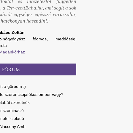
rtőktől és intézetektől független
, a TervezettBaba.hu, ami segít a sok
mációt egységes egésszé varázsolni,
y hatékonyan használni."
akács Zoltán
sz-nőgyógyász főorvos, meddőségi
ista
 Magánkórház
FÓRUM
Itt a görbém :)
Te szerencsejátékos ember vagy?
Babát szeretnék
Inszemináció
Inofolic eladó
Alacsony Amh