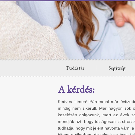
Tudástár
Segítség
A kérdés:
Kedves Tímea! Párommal már évtizedén
mindig nem sikerült. Már nagyon sok o
kezelésén dolgozunk, mert az évek s
mondják azt, hogy túlságosan is stres
tudhatja, hogy mit jelent havonta várni 
hittem a sikerben, de telnek az évek fe