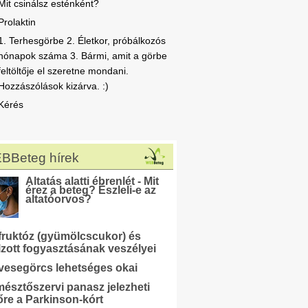
Mit csinálsz esténként?
Prolaktin
1. Terhesgörbe 2. Életkor, próbálkozós
hónapok száma 3. Bármi, amit a görbe
feltöltője el szeretne mondani.
Hozzászólások kizárva. :)
Kérés