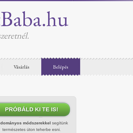
tBaba.hu
zeretnél.
Vásárlás
Belépés
PRÓBÁLD KI TE IS!
udományos módszerekkel
segítünk
természetes úton teherbe esni.