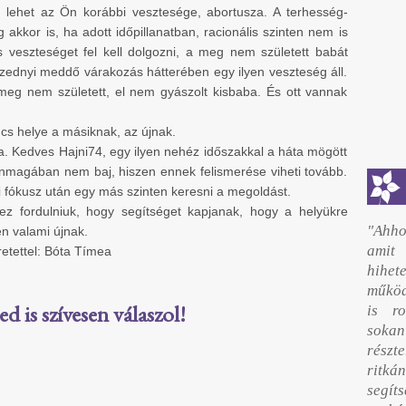
t lehet az Ön korábbi vesztesége, abortusza. A terhesség-
akkor is, ha adott időpillanatban, racionális szinten nem is
s veszteséget fel kell dolgozni, a meg nem született babát
izednyi meddő várakozás hátterében egy ilyen veszteség áll.
eg nem született, el nem gyászolt kisbaba. És ott vannak
ncs helye a másiknak, az újnak.
ja. Kedves Hajni74, egy ilyen nehéz időszakkal a háta mögött
nmagában nem baj, hiszen ennek felismerése viheti tovább.
sti fókusz után egy más szinten keresni a megoldást.
 fordulniuk, hogy segítséget kapjanak, hogy a helyükre
"Ahho
en valami újnak.
amit
etettel: Bóta Tímea
hihet
működ
 is szívesen válaszol!
is r
sokan
részte
ritk
segí