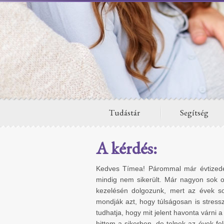
Tudástár
Segítség
A kérdés:
Kedves Tímea! Párommal már évtizedén
mindig nem sikerült. Már nagyon sok o
kezelésén dolgozunk, mert az évek s
mondják azt, hogy túlságosan is stres
tudhatja, hogy mit jelent havonta várni 
hittem a sikerben, de telnek az évek fe