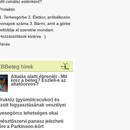
Mit csinálsz esténként?
Prolaktin
1. Terhesgörbe 2. Életkor, próbálkozós
hónapok száma 3. Bármi, amit a görbe
feltöltője el szeretne mondani.
Hozzászólások kizárva. :)
Kérés