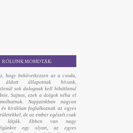
RÓLUNK MONDTÁK:
z, hogy bekövetkezzen az a csoda,
 áldott állapotnak hívunk,
etlenül sok dolognak kell hibátlanul
nie. Sajnos, ezek a dolgok néha el
omolhatnak. Napjainkban nagyon
 és kiválóan foglalkoznak az egyes
rületekkel, de az ember egészét csak
án látják. Ebben van nagy
tségünkre egy olyan, az egyes