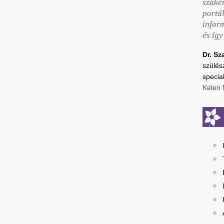
szaké
portál
infor
és íg
Dr. Sz
szülé
special
Kelen