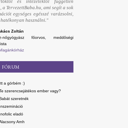
rtőktől és intézetektől független
, a TervezettBaba.hu, ami segít a sok
mációt egységes egésszé varázsolni,
y hatékonyan használni."
akács Zoltán
sz-nőgyógyász főorvos, meddőségi
ista
 Magánkórház
FÓRUM
Itt a görbém :)
Te szerencsejátékos ember vagy?
Babát szeretnék
Inszemináció
Inofolic eladó
Alacsony Amh