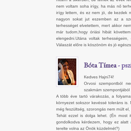
nem voltam soha irígy, ha más nő terhe
irígy lettem, és ez nem jó, de kezdek
nagyon sokat jut eszemben az a sz
terhességet elvetettem, mert akkor ne
már tudom,hogy óriási hibát követt
elengedni.Utána voltak terhességeim,
Válaszát előre is köszönöm és jó egészs
Bóta Tímea
- psz
Kedves Hajni74!
Orvosi szempontból ne
szakmám szempontjából b
A több éve tartó várakozás, a folyam
környezet sokszor kevéssé toleráns is. M
még feszültség, szorongás nem múlt el,
Tehát ezzel is dolga lehet. (Én most
gondolkodva kérdezem, hogy ez alatt 
terelte volna az Önök küzdelmét?)