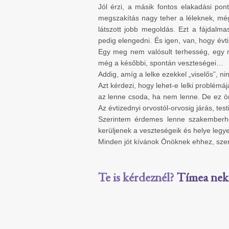
Jól érzi, a másik fontos elakadási pon
megszakítás nagy teher a léleknek, még 
látszott jobb megoldás. Ezt a fájdalma
pedig elengedni. És igen, van, hogy évt
Egy meg nem valósult terhesség, egy m
még a későbbi, spontán veszteségei…
Addig, amíg a lelke ezekkel „viselős”, ni
Azt kérdezi, hogy lehet-e lelki problémá
az lenne csoda, ha nem lenne. De ez ö
Az évtizednyi orvostól-orvosig járás, te
Szerintem érdemes lenne szakemberhez
kerüljenek a veszteségeik és helye legy
Minden jót kívánok Önöknek ehhez, szer
Te is kérdeznél?
Tímea neked