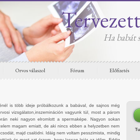
Tervezet
Ha babát s
Orvos válaszol
Fórum
Előfizetés
él is több ideje próbálkozunk a babával, de sajnos még
rvosi vizsgálaton,inszemináción vagyunk túl, most a párom
orán neki nagyon elromlott a spermaképe. Nagyon sokan
szelem magam emiatt, de aki nincs ebben a helyzetben nem
T
a csodát, majd csalódni. Idáig nem voltam pesszimista, mindig
lettünk és most azt érzem, hogy lassan lejár az időm. Eddig