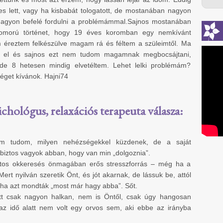
s lett, vagy ha kisbabát tologatott, de mostanában nagyon
 nagyon befelé fordulni a problémámmal.Sajnos mostanában
omorú történet, hogy 19 éves koromban egy nemkívánt
m éreztem felkészülve magam rá és féltem a szüleimtől. Ma
em el és sajnos ezt nem tudom magamnak megbocsájtani,
 de 8 hetesen mindig elvetéltem. Lehet lelki problémám?
éget kívánok. Hajni74
ichológus, relaxációs terapeuta válasza:
m tudom, milyen nehézségekkel küzdenek, de a saját
iztos vagyok abban, hogy van min „dolgoznia”.
atos okkeresés önmagában erős stresszforrás – még ha a
ert nyilván szeretik Önt, és jót akarnak, de lássuk be, attól
 ha azt mondták „most már hagy abba”. Sőt.
 itt csak nagyon halkan, nem is Öntől, csak úgy hangosan
az idő alatt nem volt egy orvos sem, aki ebbe az irányba