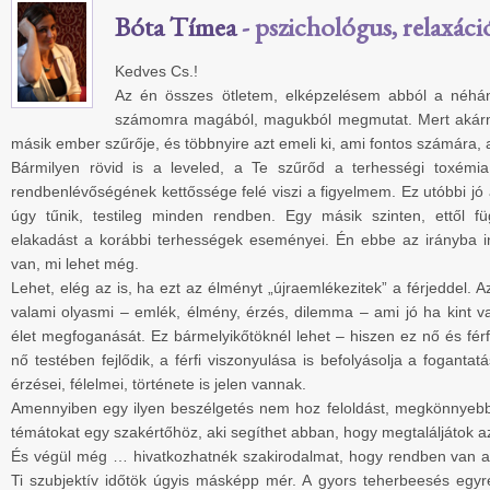
Bóta Tímea
- pszichológus, relaxáci
Kedves Cs.!
Az én összes ötletem, elképzelésem abból a néhány
számomra magából, magukból megmutat. Mert akármil
másik ember szűrője, és többnyire azt emeli ki, ami fontos számára, a
Bármilyen rövid is a leveled, a Te szűrőd a terhességi toxémi
rendbenlévőségének kettőssége felé viszi a figyelmem. Ez utóbbi jó 
úgy tűnik, testileg minden rendben. Egy másik szinten, ettől f
elakadást a korábbi terhességek eseményei. Én ebbe az irányba in
van, mi lehet még.
Lehet, elég az is, ha ezt az élményt „újraemlékezitek” a férjeddel. A
valami olyasmi – emlék, élmény, érzés, dilemma – ami jó ha kint v
élet megfoganását. Ez bármelyikőtöknél lehet – hiszen ez nő és férf
nő testében fejlődik, a férfi viszonyulása is befolyásolja a fogantatá
érzései, félelmei, története is jelen vannak.
Amennyiben egy ilyen beszélgetés nem hoz feloldást, megkönnyebbül
témátokat egy szakértőhöz, aki segíthet abban, hogy megtaláljátok a
És végül még … hivatkozhatnék szakirodalmat, hogy rendben van 
Ti szubjektív időtök úgyis másképp mér. A gyors teherbeesés egyr