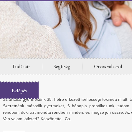
Tudástár
Segítség
Orvos válaszol
A kérdés:
Belépés
Szia! Első gyermekünk 35. hétre érkezett terhességi toximéa miatt, 
Szeretnénk második gyermeket, 6 hónapja probálkozunk, tudom 
rendben, doki azt mondta rendben minden. és mégse jön össze. Az e
Van valami ötleted? Köszönettel: Cs.