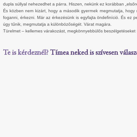
dupla súllyal nehezedhet a párra. Hiszen, nekünk ez korábban „elsőre 
És közben nem kizárt, hogy a második gyermek megmutatja, hogy m
foganni, érkezni. Már az érkezésünk is egyfajta öndefiníció. És ez p
úgy tűnik, megmutatja a különbözőségét. Várat magára.
Türelmet – kellemes várakozást, megkönnyebbülős beszélgetéseket 
Te is kérdeznél?
Tímea neked is szívesen válasz