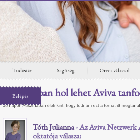
Tudástár
Segítség
Orvos válaszol
Ausztriában hol lehet Aviva tanfo
Belépés
Jó napot! Ausztriában élek kint, hogy tudnám ezt a tornát itt megtanul
Tóth Julianna
- Az Aviva Netzwerk A
oktatója válasza: