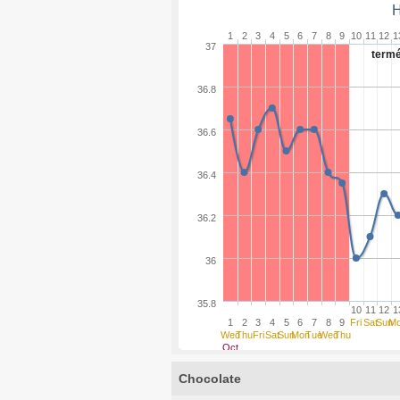
H
1
2
3
4
5
6
7
8
9
10
11
12
1
37
termé
36.8
36.6
36.4
36.2
36
35.8
10
11
12
1
1
2
3
4
5
6
7
8
9
Fri
Sat
Sun
M
Wed
Thu
Fri
Sat
Sun
Mon
Tue
Wed
Thu
Oct
Chocolate