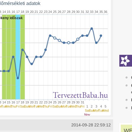
őmérsékleti adatok
3
14
15
16
17
18
19
20
21
22
23
24
25
26
27
28
29
30
31
32
33
34
35
36
keny időszak
TervezettBaba.hu
3
14
15
16
17
18
19
20
21
22
23
24
25
26
27
28
29
30
31
on
Tue
Wed
Thu
Fri
Sat
Sun
Mon
Tue
Wed
Thu
Fri
Sat
Sun
Mon
Tue
Wed
Thu
Fri
1
2
3
4
5
Sat
Sun
Mon
Tue
Wed
Nov
2014-09-28 22:59:12