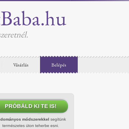
tBaba.hu
zeretnél.
Vásárlás
Belépés
PRÓBÁLD KI TE IS!
udományos módszerekkel
segítünk
természetes úton teherbe esni.