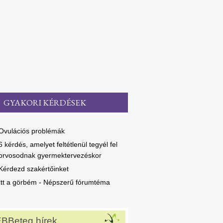
GYAKORI KÉRDÉSEK
Ovulációs problémák
6 kérdés, amelyet feltétlenül tegyél fel
orvosodnak gyermektervezéskor
Kérdezd szakértőinket
Itt a görbém - Népszerű fórumtéma