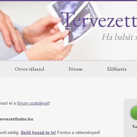
Tervezet
Ha babát s
Orvos válaszol
Fórum
Előfizetés
vasd el a
fórum szabályait
!
rvezettbaba.hu
T
olt eddig.
Szólj hozzá te is!
Fontos a véleményed!