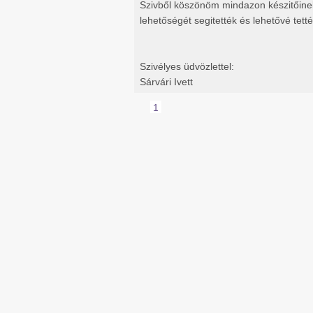
Szivből köszönöm mindazon készitőinek 
lehetőségét segitették és lehetővé tették
Szivélyes üdvözlettel:
Sárvári Ivett
1