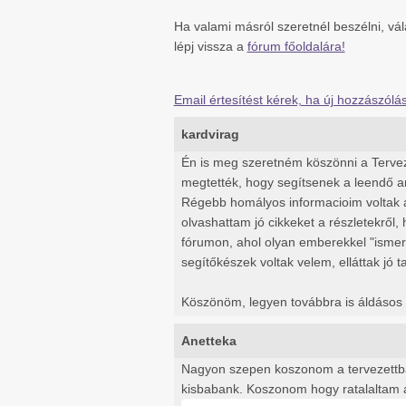
Ha valami másról szeretnél beszélni, vá
lépj vissza a
fórum főoldalára!
Email értesítést kérek, ha új hozzászól
kardvirag
Én is meg szeretném köszönni a Terveze
megtették, hogy segítsenek a leendő 
Régebb homályos informacioim voltak ar
olvashattam jó cikkeket a részletekről,
fórumon, ahol olyan emberekkel "ismer
segítőkészek voltak velem, elláttak jó 
Köszönöm, legyen továbbra is áldásos
Anetteka
Nagyon szepen koszonom a tervezettba
kisbabank. Koszonom hogy ratalaltam az