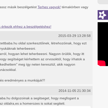
lassz másik beszélgetést
Terhes vagyok!
témakörben vagy
ás érkezik ehhez a beszélgetéshez!
2015-03-29 13:28:58
ttbaba.hu oldal szerkesztőinek, létrehozóinak, hogy ezt
anyukáknak teherbeesni.
ról, hogyan lehet teherbeesni. Nagyon örülök, hogy itt
 hogy segítséget kérhettem az orvosoktól, hogy írhatok a
kedhettem" meg így neten keresztül, akik nagyon
tanácsokkal.
 és eredményes a munkájuk!!!
2014-11-05 21:30:34
ba.hu dolgozoinak a segitseget, hogy megfogant a
 oldalra,es a homerozes is sokat segitett.