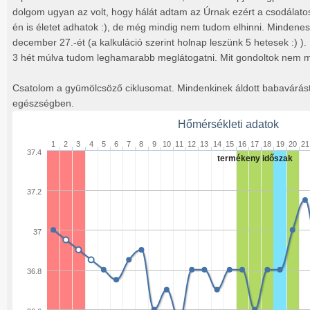
dolgom ugyan az volt, hogy hálát adtam az Úrnak ezért a csodálat
én is életet adhatok :), de még mindig nem tudom elhinni. Mindene
december 27.-ét (a kalkuláció szerint holnap leszünk 5 hetesek :)
3 hét múlva tudom leghamarabb meglátogatni. Mit gondoltok nem 
Csatolom a gyümölcsöző ciklusomat. Mindenkinek áldott babavárás
egészségben.
Hőmérsékleti adatok
1
2
3
4
5
6
7
8
9
10
11
12
13
14
15
16
17
18
19
20
21
37.4
termékeny időszak
37.2
37
36.8