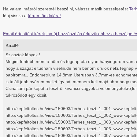
Ha valami másról szeretnél beszélni, válassz másik beszélgetést
Ter
lépj vissza a
fórum főoldalára!
Email értesítést kérek, ha új hozzászólás érkezik ehhez a beszélgeté
Kira84
Sziasztok lányok.!
Megint fentebb ment a hőm és tegnap óta olyan hányingerem van,
hogy a szagát eltudnám viselni,de nem bánom örülök neki.Tegnap vo
papíromra.. Endometrium 14,8mm.Uterusban 3,7mm-es echomentes 
is talált jobb ovárum mellet így hát mennem kell majd uhra hogy m
Csináltam pár képet a tesztről kíváncsi vagyok a véleményetekre,leh
tükröződött egy kicsit..
http://kepfeltoltes.hu/view/150603/Terhes_teszt_1_001_www.kepfelt
http://kepfeltoltes.hu/view/150603/Terhes_teszt_1_002_www.kepfelt
http://kepfeltoltes.hu/view/150603/Terhes_teszt_1_003_www.kepfelt
http://kepfeltoltes.hu/view/150603/Terhes_teszt_1_006_www.kepfelt
http://kepfeltoltes.hu/view/150603/Terhes_teszt_1_007_www.kepfelt