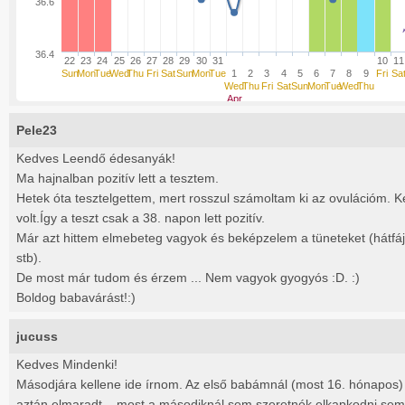
36.6
36.4
22
23
24
25
26
27
28
29
30
31
10
11
Sun
Mon
Tue
Wed
Thu
Fri
Sat
Sun
Mon
Tue
1
2
3
4
5
6
7
8
9
Fri
Sa
Wed
Thu
Fri
Sat
Sun
Mon
Tue
Wed
Thu
Apr
Pele23
Kedves Leendő édesanyák!
Ma hajnalban pozitív lett a tesztem.
Hetek óta tesztelgettem, mert rosszul számoltam ki az ovulációm. Ké
volt.Így a teszt csak a 38. napon lett pozitív.
Már azt hittem elmebeteg vagyok és beképzelem a tüneteket (hátfá
stb).
De most már tudom és érzem ... Nem vagyok gyogyós :D. :)
Boldog babavárást!:)
jucuss
Kedves Mindenki!
Másodjára kellene ide írnom. Az első babámnál (most 16. hónapos)
aztán elmaradt... most a másodiknál sem szeretnék elkapkodni semmi