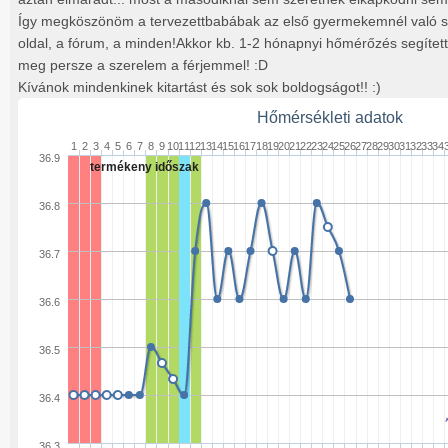
Így megköszönöm a tervezettbabábak az első gyermekemnél való s
oldal, a fórum, a minden!Akkor kb. 1-2 hónapnyi hőmérőzés segített,
meg persze a szerelem a férjemmel! :D
Kívánok mindenkinek kitartást és sok sok boldogságot!! :)
Hőmérsékleti adatok
1
2
3
4
5
6
7
8
9
10
11
12
13
14
15
16
17
18
19
20
21
22
23
24
25
26
27
28
29
30
31
32
33
34
36.9
termékeny időszak
36.8
36.7
36.6
36.5
36.4
36.3