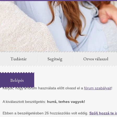
Tudástár
Segítség
Orvos válaszol
Fórum
Belépés
Kérjük, hogy a fórum használata előtt olvasd el a
fórum szabályait
!
A kiválasztott beszélgetés:
hurrá, terhes vagyok!
Ebben a beszélgetésben 26 hozzászólás volt eddig.
Szólj hozzá te i