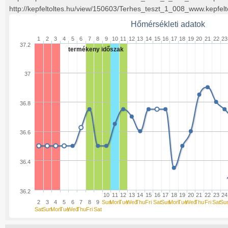
http://kepfeltoltes.hu/view/150603/Terhes_teszt_1_008_www.kepfelt
Hőmérsékleti adatok
1
2
3
4
5
6
7
8
9
10
11
12
13
14
15
16
17
18
19
20
21
22
23
37.2
termékeny időszak
37
36.8
36.6
36.4
36.2
10
11
12
13
14
15
16
17
18
19
20
21
22
23
24
2
3
4
5
6
7
8
9
Sun
Mon
Tue
Wed
Thu
Fri
Sat
Sun
Mon
Tue
Wed
Thu
Fri
Sat
Su
Sat
Sun
Mon
Tue
Wed
Thu
Fri
Sat