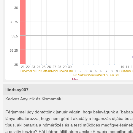
36
35.75
35.5
35.25
35
21
22
23
24
25
26
27
28
29
30
10
11
1
Tue
Wed
Thu
Fri
Sat
Sun
Mon
Tue
Wed
Thu
1
2
3
4
5
6
7
8
9
Sun
Mon
T
Fri
Sat
Sun
Mon
Tue
Wed
Thu
Fri
Sat
May
llindsay007
Kedves Anyucik és Kismamák !
Férjemmel úgy döntöttünk január végén, hogy belevágunk a "babap
lánya elhatározza, hogy nem gördít akadály a fogamzás útjába és 
típus, aki betartja a hőmérőzés és a testi működés megfigyelésének 
a pozitív tesztre? Hát bátran állíthatom,amikor 6 napja megpillantott