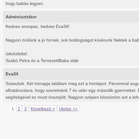
hogy babás legyen.
Adminisztrátor
Kedves snoopac, kedves Eva34!
Nagyon örülünk a jó hírnek, sok boldogságot kívánunk Nektek a bab
üdvözlettel:
Szabó Petra és a TervezettBaba stáb
Eva34
Sziasztok. Két hónapja találtam meg ezt a honlapot. Párommal augus
elhatározásra, hogy szeretnénk 7 év után egy második gyermeket. E
segítségével ez most összejött. Nagyon szépen köszönöm ezt a leh
1
2
3
Következő >
Utolsó >>