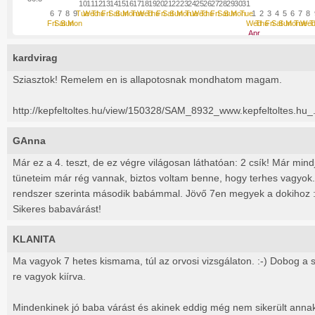
10
11
12
13
14
15
16
17
18
19
20
21
22
23
24
25
26
27
28
29
30
31
6
7
8
9
Tue
Wed
Thu
Fri
Sat
Sun
Mon
Tue
Wed
Thu
Fri
Sat
Sun
Mon
Tue
Wed
Thu
Fri
Sat
Sun
Mon
Tue
1
2
3
4
5
6
7
8
Fri
Sat
Sun
Mon
Wed
Thu
Fri
Sat
Sun
Mon
Tue
We
T
Apr
kardvirag
Sziasztok! Remelem en is allapotosnak mondhatom magam.
http://kepfeltoltes.hu/view/150328/SAM_8932_www.kepfeltoltes.hu_
GAnna
Már ez a 4. teszt, de ez végre világosan láthatóan: 2 csík! Már mind
tüneteim már rég vannak, biztos voltam benne, hogy terhes vagyok.
rendszer szerinta második babámmal. Jövő 7en megyek a dokihoz :
Sikeres babavárást!
KLANITA
Ma vagyok 7 hetes kismama, túl az orvosi vizsgálaton. :-) Dobog a 
re vagyok kiírva.
Mindenkinek jó baba várást és akinek eddig még nem sikerült anna