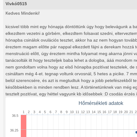
Vivkó0515
Kedves Mindenki!
kicsivel több mint egy hónapja döntöttünk úgy hogy belevágunk a ba
elkezdtem vezetni a görbém, elkezdtem folsavat szedni, eltervezte
hónapba csinálok ovulációs tesztet, akkor ha az nem hogyan tovább
éreztem magam előtte pár nappal elkezdett fájni a derekam hozzá 
menstruáció előtt, úgy éreztem mintha folyamat meg akarna jönni v
tanácsolták itt hogy teszteljek baba lehet a dologba, ááá mondom n
nem gondoltam volna hogy az első hónapba pozitívat tesztelek, de sike
csináltam még 4-et. tegnap voltunk orvosnál, 5 hetes a picike. 7 m
belül szerencsére, és azt is megtudtuk hogy a jobb petefészekből 
későbbiekben is minden rendben lesz. A történetünknek van még e
tesztelt pozitívat, egy héttel vagyunk kb idősebbek :D csodás érzés 
Hőmérsékleti adatok
1
2
3
4
5
6
7
8
9
10
11
12
13
14
15
16
17
18
19
20
21
2
36.5
36.25