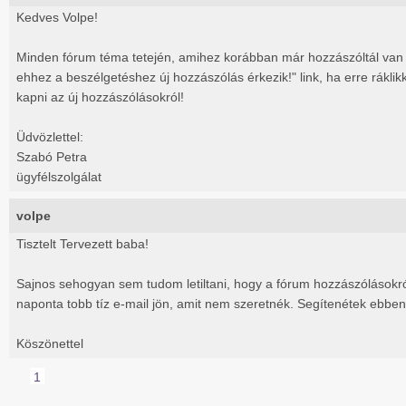
Kedves Volpe!
Minden fórum téma tetején, amihez korábban már hozzászóltál van 
ehhez a beszélgetéshez új hozzászólás érkezik!" link, ha erre ráklik
kapni az új hozzászólásokról!
Üdvözlettel:
Szabó Petra
ügyfélszolgálat
volpe
Tisztelt Tervezett baba!
Sajnos sehogyan sem tudom letiltani, hogy a fórum hozzászólásokró
naponta tobb tíz e-mail jön, amit nem szeretnék. Segítenétek ebbe
Köszönettel
1