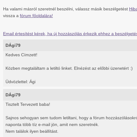
Ha valami másról szeretnél beszélni, válassz másik beszélgetést
Hiba
vissza a
fórum főoldalára!
Email értesítést kérek, ha új hozzászólás érkezik ehhez a beszélgeté
DÁgi79
Kedves Címzett!
Közben megtaláltam a letiltó linket. Elnézést az előbbi üzenetért :)
Üdvözlettel: Ági
DÁgi79
Tisztelt Tervezett baba!
Sajnos sehogyan sem tudom letiltani, hogy a fórum hozzászólásokró
naponta több tíz e-mail jön, amit nem szeretnék.
Nem találok ilyen beállítást.