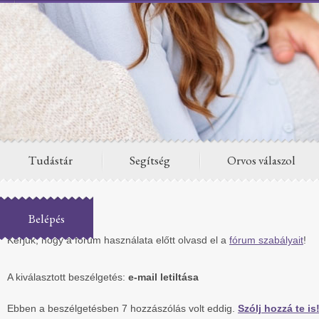
Tudástár
Segítség
Orvos válaszol
Fórum
Belépés
Kérjük, hogy a fórum használata előtt olvasd el a
fórum szabályait
!
A kiválasztott beszélgetés:
e-mail letiltása
Ebben a beszélgetésben 7 hozzászólás volt eddig.
Szólj hozzá te is