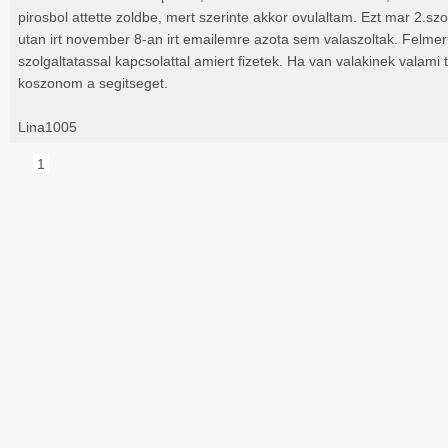
pirosbol attette zoldbe, mert szerinte akkor ovulaltam. Ezt mar 2.sz
utan irt november 8-an irt emailemre azota sem valaszoltak. Felme
szolgaltatassal kapcsolattal amiert fizetek. Ha van valakinek valami
koszonom a segitseget.
Lina1005
1