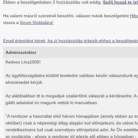
Ebben a beszélgetésben 2 hozzászólás volt eddig.
Szólj hozzá te is
Ha valami másról szeretnél beszélni, válassz másik beszélgetést
Hiba
vissza a
fórum főoldalára!
Email értesítést kérek, ha új hozzászólás érkezik ehhez a beszélgeté
Adminisztrátor
Kedves Lina1005!
Az ügyfélszolgálatra küldött leveledre valóban későn válaszoltunk eg
elnézésedet kérjük.
Az alábbiakban itt is megadjuk szakértőnk válaszát a kérdésedre. 
gátló adatokat mi magunk vettük ki manuálisan.
"A rendszer a használat első három hónapjában (amely ebben az 
október) csak a népességi átlag alapján tud előrejelezni, és utána 
rendelkezésére tud csak személyes előrejelzést adni. Az Ön esetéb
az ovulációja - ahogy a rendszer jól jelezte elő ebben a hónapban - 