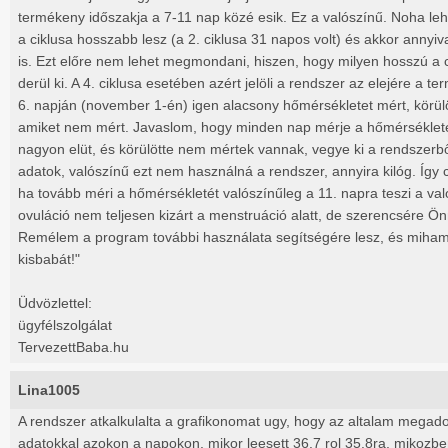
termékeny időszakja a 7-11 nap közé esik. Ez a valószínű. Noha l
a ciklusa hosszabb lesz (a 2. ciklusa 31 napos volt) és akkor annyiv
is. Ezt előre nem lehet megmondani, hiszen, hogy milyen hosszú a 
derül ki. A 4. ciklusa esetében azért jelöli a rendszer az elejére a t
6. napján (november 1-én) igen alacsony hőmérsékletet mért, körül
amiket nem mért. Javaslom, hogy minden nap mérje a hőmérsékletét,
nagyon elüt, és körülötte nem mértek vannak, vegye ki a rendszerbő
adatok, valószínű ezt nem használná a rendszer, annyira kilóg. Így c
ha tovább méri a hőmérsékletét valószínűleg a 11. napra teszi a val
ovuláció nem teljesen kizárt a menstruáció alatt, de szerencsére Ön
Remélem a program további használata segítségére lesz, és miha
kisbabát!"
Üdvözlettel:
ügyfélszolgálat
TervezettBaba.hu
Lina1005
A rendszer atkalkulalta a grafikonomat ugy, hogy az altalam megadott
adatokkal azokon a napokon, mikor leesett 36.7 rol 35.8ra, mikozb