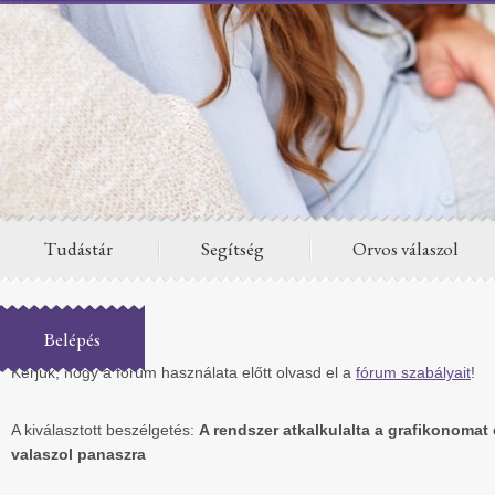
Tudástár
Segítség
Orvos válaszol
Fórum
Belépés
Kérjük, hogy a fórum használata előtt olvasd el a
fórum szabályait
!
A kiválasztott beszélgetés:
A rendszer atkalkulalta a grafikonomat
valaszol panaszra