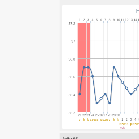
H
1
2
3
4
5
6
7
8
9
10
11
12
13
14
37.2
37
36.8
36.6
36.4
36.2
21
22
23
24
25
26
27
28
29
30
v
h
k
sze
cs
p
szo
v
h
k
1
2
3
4
sze
cs
p
szo
máj