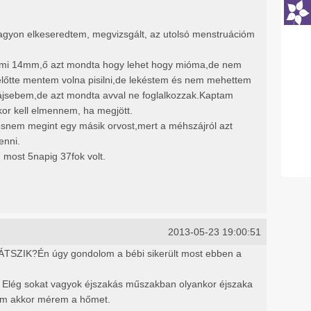
agyon elkeseredtem, megvizsgált, az utolsó menstruációm
 ami 14mm,ő azt mondta hogy lehet hogy mióma,de nem
 előtte mentem volna pisilni,de lekéstem és nem mehettem
zájsebem,de azt mondta avval ne foglalkozzak.Kaptam
kor kell elmennem, ha megjött.
snem megint egy másik orvost,mert a méhszájról azt
enni.
ost 5napig 37fok volt.
2013-05-23 19:00:51
IK?Én úgy gondolom a bébi sikerült most ebben a
Elég sokat vagyok éjszakás műszakban olyankor éjszaka
tem akkor mérem a hőmet.