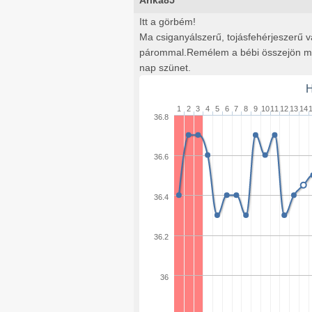
Arika85
Itt a görbém!
Ma csiganyálszerű, tojásfehérjeszerű 
párommal.Remélem a bébi összejön mos
nap szünet.
H
1
2
3
4
5
6
7
8
9
10
11
12
13
14
36.8
36.6
36.4
36.2
36