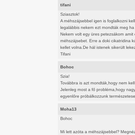
tifani
Sziasztok!
A méhszájsebbel igen is foglalkozni kel
legalábbis nekem ezt mondták meg ha g
Nekem volt egy üres petezsákom amit eg
méhszájsebet. Erre a doki cikatridina k
kellet volna.De hál istenek sikerült lekez
Tifani
Bohoc
Szia!
Továbbra is azt mondták,hogy nem kell 
Jelenleg most a fő probléma,hogy nag
egyenlőre próbálkozzunk természetese
Moha13
Bohoc
Mi lett azóta a méhszájsebbel? Megnéz