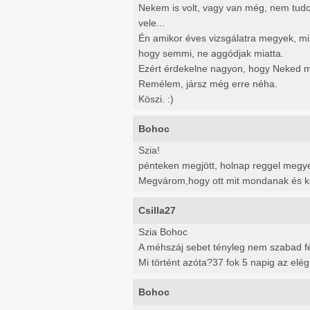
Nekem is volt, vagy van még, nem tudo
vele...
Én amikor éves vizsgálatra megyek, mi
hogy semmi, ne aggódjak miatta.
Ezért érdekelne nagyon, hogy Neked mi
Remélem, jársz még erre néha.
Köszi. :)
Bohoc
Szia!
pénteken megjött, holnap reggel megye
Megvárom,hogy ott mit mondanak és k
Csilla27
Szia Bohoc
A méhszáj sebet tényleg nem szabad félv
Mi történt azóta?37 fok 5 napig az elég 
Bohoc