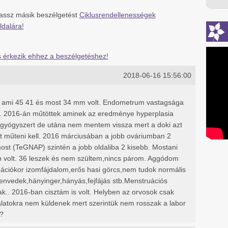
lassz másik beszélgetést
Ciklusrendellenességek
ldalára!
ás érkezik ehhez a beszélgetéshez!
2018-06-16 15:56:00
ét ami 45 41 és most 34 mm volt. Endometrum vastagsága
 2016-án műtöttek aminek az eredménye hyperplasia
 gyógyszert de utána nem mentem vissza mert a doki azt
 műteni kell. 2016 márciusában a jobb ováriumban 2
ost (TeGNAP) szintén a jobb oldaliba 2 kisebb. Mostani
ap volt. 36 leszek és nem szültem,nincs párom. Aggódom
ációkor izomfájdalom,erős hasi görcs,nem tudok normális
zenvedek,hányinger,hányás,fejfájás stb.Menstruációs
.. 2016-ban cisztám is volt. Helyben az orvosok csak
latokra nem küldenek mert szerintük nem rosszak a labor
?