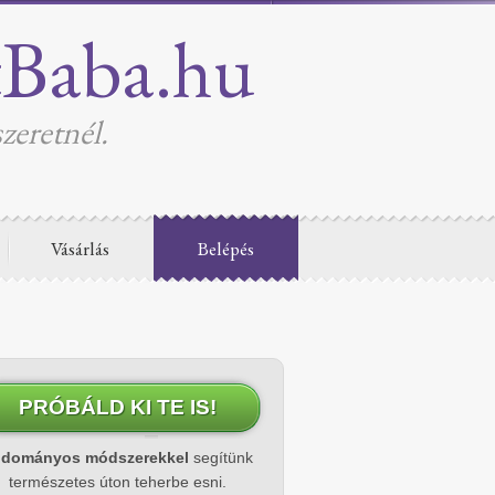
tBaba.hu
zeretnél.
Vásárlás
Belépés
PRÓBÁLD KI TE IS!
udományos módszerekkel
segítünk
természetes úton teherbe esni.