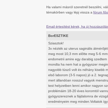
Ha valami másról szeretnél beszélni, vá
témakörben vagy lépj vissza a
fórum főo
Email értesítést kérek, ha új hozzászól
BorESZTIKE
Sziasztok!
3x nézték az uterus saginális átmérőj
meg most 10,3 mm előtte meg 5-6 mm.
endometrii amire egy darabig szedtem
mondta ha nem hat a gyógyszer megint
nagyobb tüsző volt és néhány kisebb m
első laborom (3-5 napos) jó a 2. tegn
mert állandóan rosszul vagyok menstru
test helyzetben lenni amikor nagyon s
problémáim 18-20 éves koromtól vannak
gyógyszereznek a fájdalomra de vizsgá
eredményeim meg minden.Voltatok így