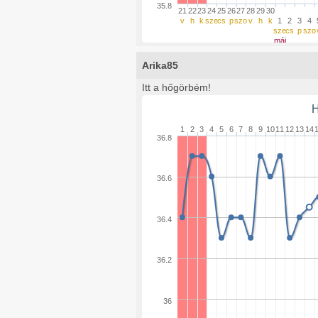
35.8
21
22
23
24
25
26
27
28
29
30
v
h
k
sze
cs
p
szo
v
h
k
1
2
3
4
sze
cs
p
szo
máj
Arika85
Itt a hőgörbém!
H
1
2
3
4
5
6
7
8
9
10
11
12
13
14
36.8
36.6
36.4
36.2
36