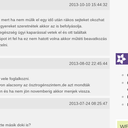
2013-10-10 15:44:32
l mert ha nem múlik el egy idő után rákos sejteket okozhat
yereket szeretnétek akkor az is befolyásolja.
észség ügyi kaparással vetek el és ott találtak
úpot irt fel ha ez nem hatott volna akkor műtéti beavatkozás
elni.
2013-08-02 22:45:44
vele foglalkozni.
yon alacsony az ösztrogénszintem,de azt mondták
n és ha nem jön novemberig akkor menjek vissza.
2013-07-24 08:25:47
te másik doki is?