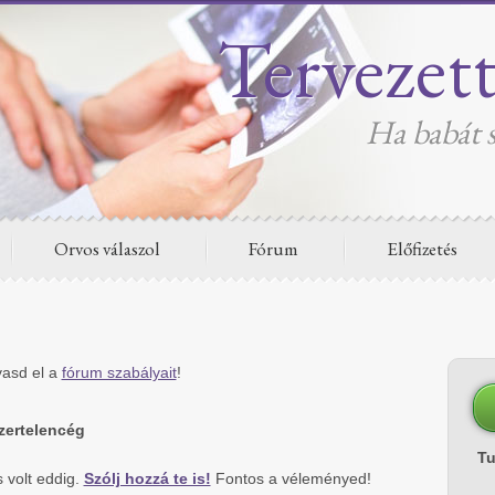
Tervezet
Ha babát s
Orvos válaszol
Fórum
Előfizetés
vasd el a
fórum szabályait
!
zertelencég
T
 volt eddig.
Szólj hozzá te is!
Fontos a véleményed!