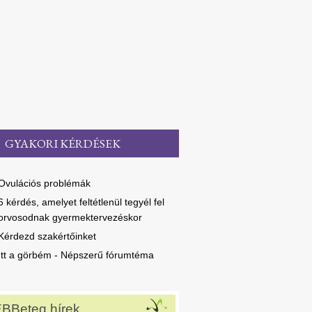
GYAKORI KÉRDÉSEK
Ovulációs problémák
6 kérdés, amelyet feltétlenül tegyél fel
orvosodnak gyermektervezéskor
Kérdezd szakértőinket
Itt a görbém - Népszerű fórumtéma