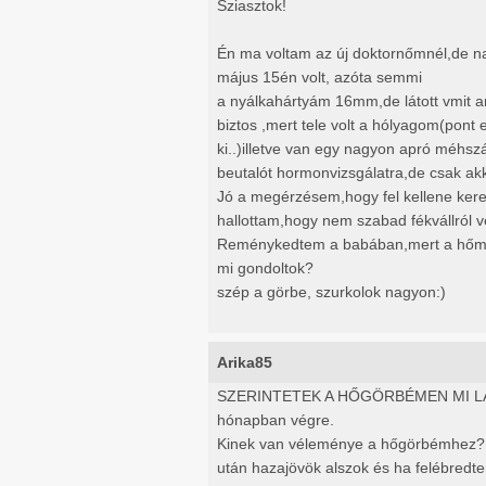
Sziasztok!
Én ma voltam az új doktornőmnél,de n
május 15én volt, azóta semmi
a nyálkahártyám 16mm,de látott vmit
biztos ,mert tele volt a hólyagom(pont
ki..)illetve van egy nagyon apró méhs
beutalót hormonvizsgálatra,de csak ak
Jó a megérzésem,hogy fel kellene kere
hallottam,hogy nem szabad fékvállról v
Reménykedtem a babában,mert a hőm m
mi gondoltok?
szép a görbe, szurkolok nagyon:)
Arika85
SZERINTETEK A HŐGÖRBÉMEN MI LÁTSZ
hónapban végre.
Kinek van véleménye a hőgörbémhez? 
után hazajövök alszok és ha felébred