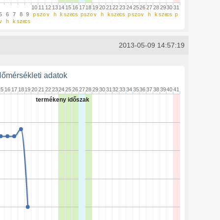
10
11
12
13
14
15
16
17
18
19
20
21
22
23
24
25
26
27
28
29
30
31
5
6
7
8
9
p
szo
v
h
k
sze
cs
p
szo
v
h
k
sze
cs
p
szo
v
h
k
sze
cs
p
v
h
k
sze
cs
2013-05-09 14:57:19
őmérsékleti adatok
15
16
17
18
19
20
21
22
23
24
25
26
27
28
29
30
31
32
33
34
35
36
37
38
39
40
41
termékeny időszak