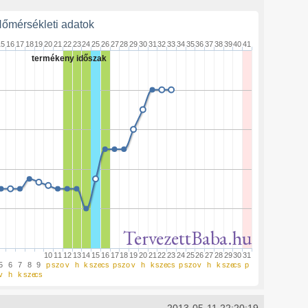
őmérsékleti adatok
15
16
17
18
19
20
21
22
23
24
25
26
27
28
29
30
31
32
33
34
35
36
37
38
39
40
41
termékeny időszak
TervezettBaba.hu
10
11
12
13
14
15
16
17
18
19
20
21
22
23
24
25
26
27
28
29
30
31
5
6
7
8
9
p
szo
v
h
k
sze
cs
p
szo
v
h
k
sze
cs
p
szo
v
h
k
sze
cs
p
v
h
k
sze
cs