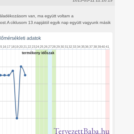
2013-05-11 22:20:19
váladékozásom van, ma együtt voltam a
t.A ciklusom 13.napjától egyik nap együtt vagyunk másik
őmérsékleti adatok
15
16
17
18
19
20
21
22
23
24
25
26
27
28
29
30
31
32
33
34
35
36
37
38
39
40
41
termékeny időszak
TervezettBaba.hu