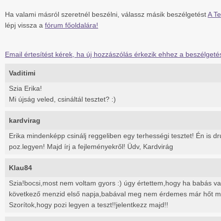
Ha valami másról szeretnél beszélni, válassz másik beszélgetést
A Te
lépj vissza a
fórum főoldalára!
Email értesítést kérek, ha új hozzászólás érkezik ehhez a beszélgeté
Vaditimi
Szia Erika!
Mi újság veled, csináltál tesztet? :)
kardvirag
Erika mindenképp csinálj reggeliben egy terhességi tesztet! Én is d
poz.legyen! Majd írj a fejleményekről! Üdv, Kardvirág
Klau84
Szia!bocsi,most nem voltam gyors :) úgy értettem,hogy ha babás va
következő menzid első napja,babával meg nem érdemes már hőt mér
Szorítok,hogy pozi legyen a teszt!!jelentkezz majd!!