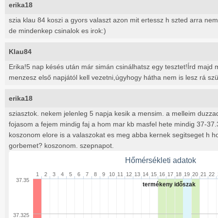
erika18
szia klau 84 koszi a gyors valaszt azon mit ertessz h szted arra nem 
de mindenkep csinalok es irok:)
Klau84
Erika!5 nap késés után már simán csinálhatsz egy tesztet!Írd majd m
menzesz első napjától kell vezetni,úgyhogy hátha nem is lesz rá sz
erika18
sziasztok. nekem jelenleg 5 napja kesik a mensim. a melleim duzza
fojasom a fejem mindig faj a hom mar kb masfel hete mindig 37-37.
koszonom elore is a valaszokat es meg abba kernek segitseget h hog
gorbemet? koszonom. szepnapot.
Hőmérsékleti adatok
1
2
3
4
5
6
7
8
9
10
11
12
13
14
15
16
17
18
19
20
21
22
37.35
termékeny időszak
37.325