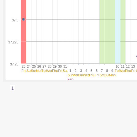
37.3
37.275
37.25
23
24
25
26
27
28
29
30
31
10
11
12
13
Fri
Sat
Sun
Mon
Tue
Wed
Thu
Fri
Sat
1
2
3
4
5
6
7
8
9
Tue
Wed
Thu
Fri
Sun
Mon
Tue
Wed
Thu
Fri
Sat
Sun
Mon
Feb
1