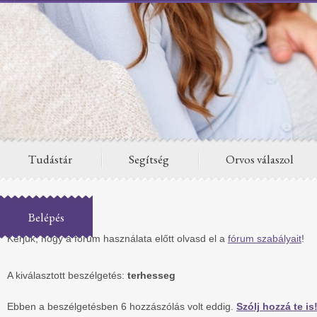
Tudástár
Segítség
Orvos válaszol
Fórum
Belépés
Kérjük, hogy a fórum használata előtt olvasd el a
fórum szabályait
!
A kiválasztott beszélgetés:
terhesseg
Ebben a beszélgetésben 6 hozzászólás volt eddig.
Szólj hozzá te is