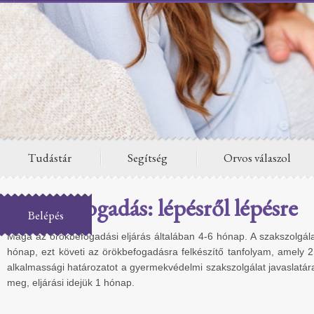
Tudástár
Segítség
Orvos válaszol
Örökbefogadás: lépésről lépésre
Belépés
Maga az örökbefogadási eljárás általában 4-6 hónap. A szakszolgálat
hónap, ezt követi az örökbefogadásra felkészítő tanfolyam, amely 
alkalmassági határozatot a gyermekvédelmi szakszolgálat javaslatára
meg, eljárási idejük 1 hónap.