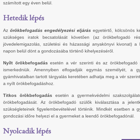
számított egy éven belül.
Hetedik lépés
Az
örökbefogadás engedélyezési eljárás
egyetértő, kölcsönös ké
szükséges iratok becsatolását követően (az örökbefogadó rész
jövedelemigazolás, születési és házassági anyakönyvi kivonat) a
napon belül dönt a gondozásába történő kihelyezéséről.
Nyílt örökbefogadás
esetén a vér szerinti és az örökbefogadó
ismerkedniük. Amennyiben elfogadják egymás személyét, a 
gyámhivatalban tartott tárgyalás keretében adhatja meg a vér szerinti
a nyílt örökbefogadáshoz.
Titkos örökbefogadás
esetén a gyermekvédelmi szakszolgála
örökbefogadását. Az örökbefogadó szülők kiválasztása a jelen
szükségleteinek figyelembevételével történik. Mindkét esetben a 
gondozási időre helyezi el a gyermeket a leendő örökbefogadónál.
Nyolcadik lépés