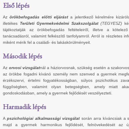
Első lépés
Az
örökbefogadás előtti eljárást
a jelentkező kérelmére kizáróla
illetékes
Területi Gyermekvédelmi Szakszolgálat
(TEGYESZ)
kés
tájékoztatják az örökbefogadás feltételeiről, illetve a kötelez
tanácsadásról, valamint felkészítő tanfolyamról. Arról is részletes i
miként mérik fel a családi- és lakáskörülményeit.
Második lépés
Az
orvosi vizsgálat
nál a háziorvosnak, szükség esetén a szakorvosn
az örökbe fogadni kívánó személy nem szenved a gyermek megfelelő
érzékszervi, értelmi fogyatékosságban, súlyos pszichotikus zav
függőségben, valamint olyan betegségben, amely miatt aka
gondoskodásban, amely a gyermek fejlődését veszélyezteti.
Harmadik lépés
A
pszichológiai alkalmassági vizsgálat
során arra kíváncsiak a s
majd a gyermek harmonikus fejlődését, felnövekedését az ú