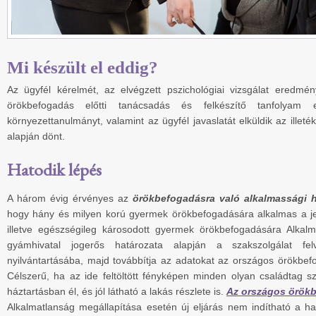
Mi készült el eddig?
Az ügyfél kérelmét, az elvégzett pszichológiai vizsgálat eredmény
örökbefogadás előtti tanácsadás és felkészítő tanfolyam e
környezettanulmányt, valamint az ügyfél javaslatát elküldik az ille
alapján dönt.
Hatodik lépés
A három évig érvényes az
örökbefogadásra való alkalmassági h
hogy hány és milyen korú gyermek örökbefogadására alkalmas a jel
illetve egészségileg károsodott gyermek örökbefogadására Alkal
gyámhivatal jogerős határozata alapján a szakszolgálat fel
nyilvántartásába, majd továbbítja az adatokat az országos örökbef
Célszerű, ha az ide feltöltött fényképen minden olyan családtag sz
háztartásban él, és jól látható a lakás részlete is.
Az országos örökb
Alkalmatlanság megállapítása esetén új eljárás nem indítható a ha