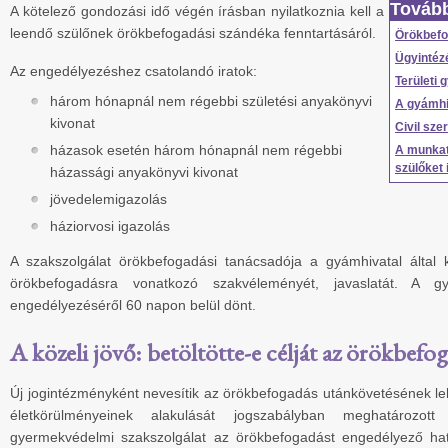
Tovább
A kötelező gondozási idő végén írásban nyilatkoznia kell a
leendő szülőnek örökbefogadási szándéka fenntartásáról.
Örökbef
Ügyintéz
Az engedélyezéshez csatolandó iratok:
Területi
három hónapnál nem régebbi születési anyakönyvi
A gyámhi
kivonat
Civil sze
házasok esetén három hónapnál nem régebbi
A munkat
szülőket 
házassági anyakönyvi kivonat
jövedelemigazolás
háziorvosi igazolás
A szakszolgálat örökbefogadási tanácsadója a gyámhivatal által k
örökbefogadásra vonatkozó szakvéleményét, javaslatát. A g
engedélyezéséről 60 napon belül dönt.
A közeli jövő: betöltötte-e célját az örökbefo
Új jogintézményként nevesítik az örökbefogadás utánkövetésének le
életkörülményeinek alakulását jogszabályban meghatározot
gyermekvédelmi szakszolgálat az örökbefogadást engedélyező hat