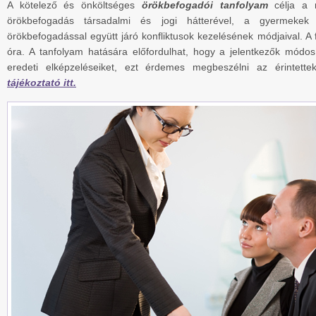
A kötelező és önköltséges
örökbefogadói tanfolyam
célja a r
örökbefogadás társadalmi és jogi hátterével, a gyermekek 
örökbefogadással együtt járó konfliktusok kezelésének módjaival. A 
óra. A tanfolyam hatására előfordulhat, hogy a jelentkezők módos
eredeti elképzeléseiket, ezt érdemes megbeszélni az érintette
tájékoztató itt.