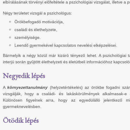
elbírálásának törvényi előfeltétele a pszichológiai vizsgálat, illetve a
Négy területet vizsgál a pszichológus:
Örökbefogadó motivációja,
családi és élethelyzete,
személyisége.
Leendő gyermekével kapcsolatos nevelési elképzelései.
Bármelyik a négy közül már kizáró tényező lehet. A pszichológiai 
interjú során gyűjtött élethelyzeti és életútbeli információhoz kapcsoló
Negyedik lépés
A
környezettanulmány
(helyzetértékelés) az örökbe fogadni szá
vizsgálják, hogy a családi- és lakáskörülmények alkalmasak-e
Különösen figyelnek arra, hogy az egyedülálló jelentkező m
gyermeknevelésben.
Ötödik lépés